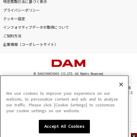
特定商取引法に基づく表示
プライバシーポリシー
クッキー設定
インフォマティブデータの取得について
ご契約方法
企業情報（コーポレートサイト）
© DAIICHIKOSHO CO.,LTD. All Rights Reserved.
このサイトに掲載されている一切の文章・画像・写真・動画・音声等を、手段や形態
を問わず、著作権法の定める範囲を超えて無断で複製、転載、ファイル化などすること
We use cookies to improve your experience on our
を禁じます。
website, to personalize content and ads and to analyze
our traffic. Please click [Cookie Settings] to customize
楽曲及びコンテンツは、機種によりご利用いただけない場合があります。
your cookie settings on our website.
楽曲及びコンテンツの配信日、配信内容が変更になる場合があります。
楽曲によりMYリスト保存ができない場合があります。
Accept All Cookies
JASRAC許諾番号
6602250213Y31015 6602250112Y38026 6602250240Y31015
6602250241Y45122