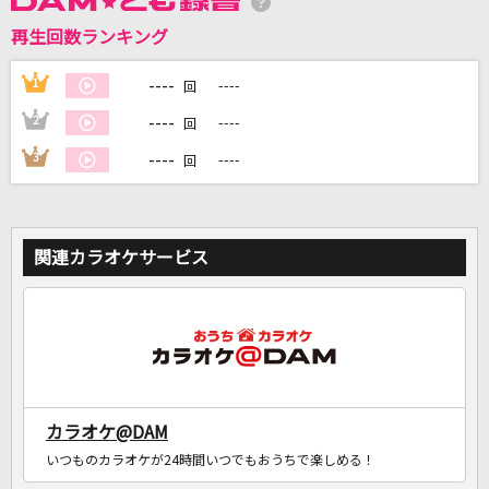
再生回数ランキング
DAMに会員登録・ログインして
カラオケをもっと楽しもう！
----
1
----
回
----
2
----
回
----
3
----
回
自宅でカラオケ歌い放題！
家族や友達と一緒に！練習にも！
関連カラオケサービス
カラオケ@DAM
いつものカラオケが24時間いつでもおうちで楽しめる！