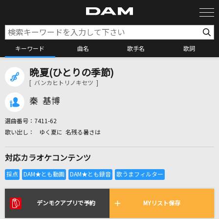
キーワード
曲名
歌手名
歌詞
晩夏(ひとりの季節)
カラオケ検索
[ バンカヒトリノキセツ ]
秦 基博
カラオケ店舗検索
選曲番号：
7411-62
ゆく夏に 名残る暑さは
カラオケリクエスト
対応カラオケコンテンツ
全国りれき
リアルタイムで歌われている曲の一覧
デンモクアプリで予約
MYリスト保存