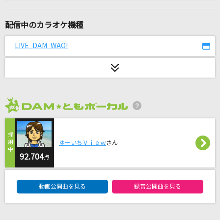
THE REVO
ポルノグラフィティ
配信中のカラオケ機種
夏をあきらめて
LIVE DAM WAO!
サザンオールスターズ
I LOVE...
Official髭男dism
2026年8月度
蕾
コブクロ
ゆーいちＶｉｅｗ
さん
[生音]人として
92.704
点
SUPER BEAVER
DAM★ともボーカルエントリーランキング
動画公開曲を見る
録音公開曲を見る
No Epilogue
アイナ・ジ・エンド