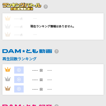
残響散歌
Aimer(エメ)
----
----
1
点
Real Face
----
----
2
点
KAT-TUN
----
----
3
点
真夜中すぎの恋
安全地帯
[生音]メロディー
再生回数ランキング
玉置浩二
----
1
----
回
もっと見る
----
2
----
回
DAMの新曲・ランキングなど
----
3
----
回
カラオケ最新情報をチェック！