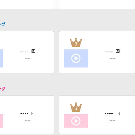
ング
3
----
----
回
回
----
----
ング
3
----
----
回
回
----
----