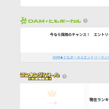
今なら採用のチャンス！ エントリ
DAM★ともボーカルエントリーラン
1
----
点
----