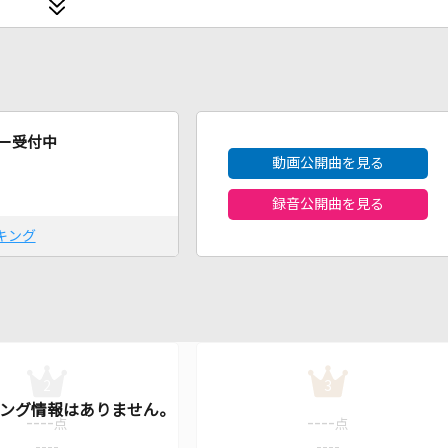
2026年8月度
ー受付中
動画公開曲を見る
録音公開曲を見る
キング
2
3
----
----
点
点
----
----