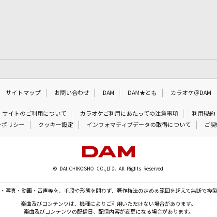
サイトマップ
お問い合わせ
DAM
DAM★とも
カラオケ＠DAM
サイトのご利用について
カラオケご利用にあたっての注意事項
利用規約
ーポリシー
クッキー設定
インフォマティブデータの取得について
ご契
© DAIICHIKOSHO CO.,LTD. All Rights Reserved.
・写真・動画・音声等を、手段や形態を問わず、著作権法の定める範囲を超えて無断で複
楽曲及びコンテンツは、機種によりご利用いただけない場合があります。
楽曲及びコンテンツの配信日、配信内容が変更になる場合があります。