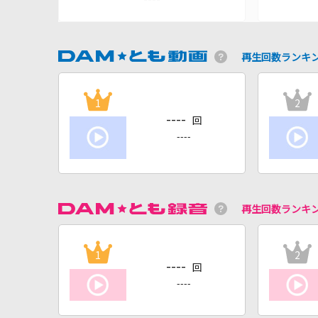
再生回数ランキ
1
2
----
回
----
再生回数ランキ
1
2
----
回
----