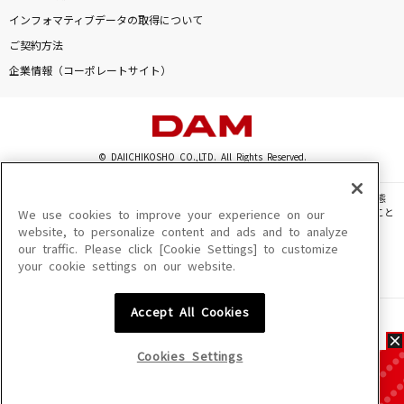
インフォマティブデータの取得について
ご契約方法
企業情報（コーポレートサイト）
© DAIICHIKOSHO CO.,LTD. All Rights Reserved.
このサイトに掲載されている一切の文章・画像・写真・動画・音声等を、手段や形態
を問わず、著作権法の定める範囲を超えて無断で複製、転載、ファイル化などすること
We use cookies to improve your experience on our
を禁じます。
website, to personalize content and ads and to analyze
our traffic. Please click [Cookie Settings] to customize
楽曲及びコンテンツは、機種によりご利用いただけない場合があります。
your cookie settings on our website.
楽曲及びコンテンツの配信日、配信内容が変更になる場合があります。
楽曲によりMYリスト保存ができない場合があります。
Accept All Cookies
JASRAC許諾番号
6602250213Y31015 6602250112Y38026 6602250240Y31015
6602250241Y45122
Cookies Settings
NexTone許諾番号
ID000002945 ID000002947 ID000002937 ID000002938