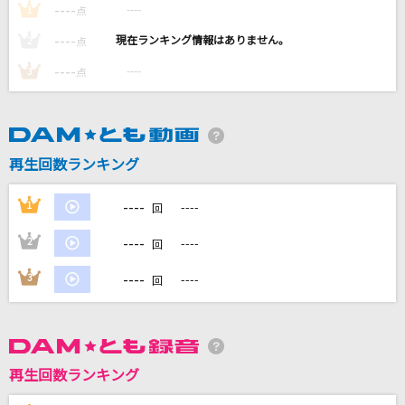
----
----
1
点
----
----
2
点
DAMに会員登録・ログインして
カラオケをもっと楽しもう！
----
----
3
点
再生回数ランキング
自宅でカラオケ歌い放題！
家族や友達と一緒に！練習にも！
----
1
----
回
----
2
----
回
----
3
----
回
再生回数ランキング