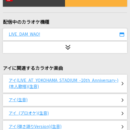
形
ずっと真夜中でいいのに。
配信中のカラオケ機種
5グラムの指輪
保科有里
LIVE DAM WAO!
ダーリン
Mrs. GREEN APPLE
アイに関連するカラオケ楽曲
キルマー
煮ル果実
アイ(LIVE AT YOKOHAMA STADIUM -10th Anniversary-)
(本人歌唱)(生音)
シルエット
KANA-BOON
アイ(生音)
[生音]明日晴れるかな
アイ (プロオケ)(生音)
桑田佳祐
アイ(弾き語りVersion)(生音)