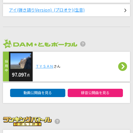
[生音]M
アイ(弾き語りVersion) (プロオケ)(生音)
PRINCESS PRINCESS
MR.TAXI
少女時代
2026年8月度
ProPose
Mrs. GREEN APPLE
ＴＹＳＡＮ
さん
アウフヘーベン
97.097
点
Mrs. GREEN APPLE
DAM★ともボーカルエントリーランキング
動画公開曲を見る
もっと見る
録音公開曲を見る
DAMの新曲・ランキングなど
カラオケ最新情報をチェック！