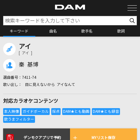
キーワード
曲名
歌手名
歌詞
アイ
カラオケ検索
[ アイ ]
秦 基博
カラオケ店舗検索
選曲番号：
7411-74
目に見えないから アイなんて
カラオケリクエスト
対応カラオケコンテンツ
全国りれき
リアルタイムで歌われている曲の一覧
デンモクアプリで予約
MYリスト保存