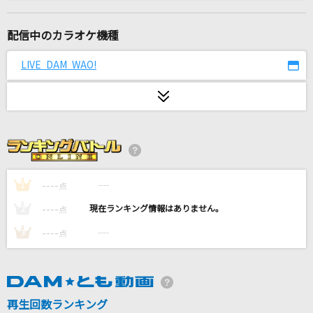
[生音]明日晴れるかな
桑田佳祐
配信中のカラオケ機種
新世界(SHINSEKAI)
LIVE DAM WAO!
PRODUCE 101 JAPAN 新世界
[生音]風の詩を聴かせて
桑田佳祐
抜錨
ナナホシ管弦楽団 feat.巡音ルカ
----
----
1
点
----
----
2
点
RE:I AM
----
----
3
点
Aimer(エメ)
[生音]DESIRE～情熱～
中森明菜
再生回数ランキング