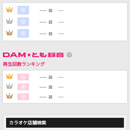
[生音]ボクノート
----
1
----
回
スキマスイッチ
----
2
----
回
田園
----
3
----
回
玉置浩二
カブトムシ
aiko
再生回数ランキング
かくれんぼ
----
1
----
回
優里
----
2
----
回
もっと見る
----
3
----
回
DAMの新曲・ランキングなど
カラオケ最新情報をチェック！
カラオケ店舗検索