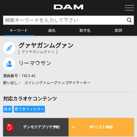
キーワード
曲名
歌手名
歌詞
グァヤガンムグァン
カラオケ検索
[ グァヤガンムグァン ]
リーマウサン
カラオケ店舗検索
選曲番号：
7413-42
スイレングァムーグァンゴザイテーキー
カラオケリクエスト
対応カラオケコンテンツ
全国りれき
リアルタイムで歌われている曲の一覧
デンモクアプリで予約
MYリスト保存