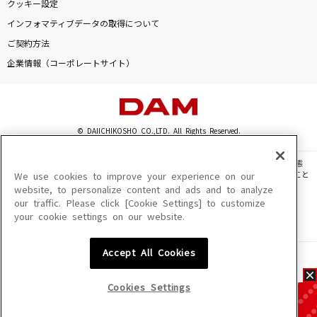
クッキー設定
インフォマティブデータの取得について
ご契約方法
企業情報（コーポレートサイト）
© DAIICHIKOSHO CO.,LTD. All Rights Reserved.
このサイトに掲載されている一切の文章・画像・写真・動画・音声等を、手段や形態
を問わず、著作権法の定める範囲を超えて無断で複製、転載、ファイル化などすること
We use cookies to improve your experience on our
を禁じます。
website, to personalize content and ads and to analyze
our traffic. Please click [Cookie Settings] to customize
楽曲及びコンテンツは、機種によりご利用いただけない場合があります。
your cookie settings on our website.
楽曲及びコンテンツの配信日、配信内容が変更になる場合があります。
楽曲によりMYリスト保存ができない場合があります。
Accept All Cookies
JASRAC許諾番号
6602250213Y31015 6602250112Y38026 6602250240Y31015
6602250241Y45122
Cookies Settings
NexTone許諾番号
ID000002945 ID000002947 ID000002937 ID000002938