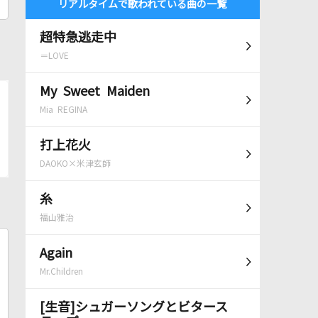
リアルタイムで歌われている曲の一覧
超特急逃走中
＝LOVE
My Sweet Maiden
Mia REGINA
打上花火
DAOKO×米津玄師
糸
福山雅治
Again
Mr.Children
[生音]シュガーソングとビタース