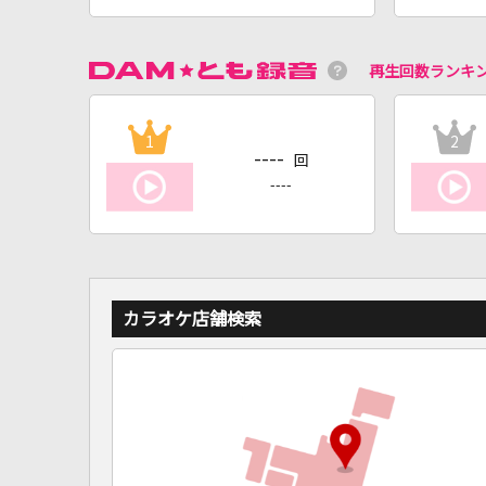
再生回数ランキ
1
2
----
回
----
カラオケ店舗検索