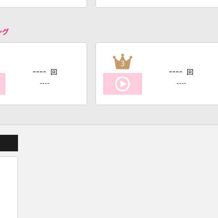
ング
3
----
----
回
回
----
----