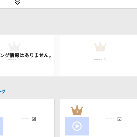
2
3
----
----
点
点
----
----
ング
3
----
----
回
回
----
----