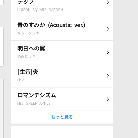
テップ
UNISON SQUARE GARDEN
青のすみか (Acoustic ver.)
キタニタツヤ
明日への翼
徳永ゆうき
[生音]炎
LiSA
ロマンチシズム
Mrs. GREEN APPLE
もっと見る