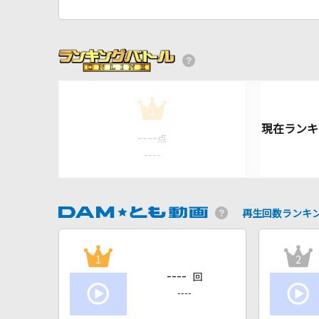
1
----
点
----
再生回数ランキ
1
2
----
回
----