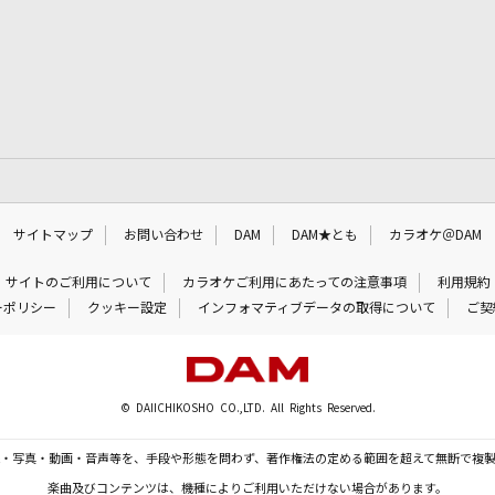
サイトマップ
お問い合わせ
DAM
DAM★とも
カラオケ＠DAM
サイトのご利用について
カラオケご利用にあたっての注意事項
利用規約
ーポリシー
クッキー設定
インフォマティブデータの取得について
ご契
© DAIICHIKOSHO CO.,LTD. All Rights Reserved.
・写真・動画・音声等を、手段や形態を問わず、著作権法の定める範囲を超えて無断で複
楽曲及びコンテンツは、機種によりご利用いただけない場合があります。