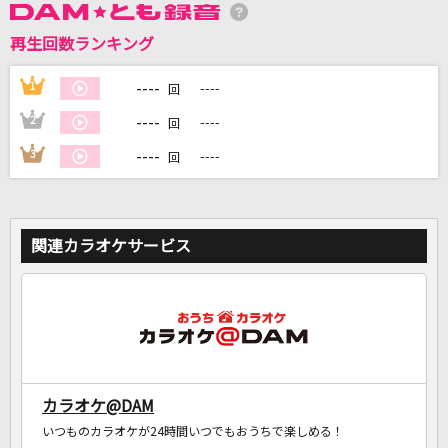
再生回数ランキング
DAMに会員登録・ログインして
カラオケをもっと楽しもう！
----
1
----
回
----
2
----
回
----
3
----
回
自宅でカラオケ歌い放題！
家族や友達と一緒に！練習にも！
関連カラオケサービス
カラオケ@DAM
いつものカラオケが24時間いつでもおうちで楽しめる！