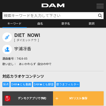
キーワード
曲名
歌手名
歌詞
DIET NOW!
カラオケ検索
[ ダイエットナウ ]
宇浦冴香
カラオケ店舗検索
選曲番号：
7416-05
あいかわらず 自分の中で
カラオケリクエスト
対応カラオケコンテンツ
全国りれき
リアルタイムで歌われている曲の一覧
デンモクアプリで予約
MYリスト保存