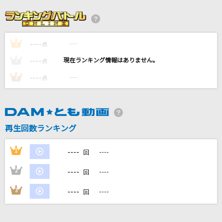
渇望
CiON
----
----
1
[生音]さよなら
点
西野カナ
----
----
2
点
----
----
3
点
Bunny Girl
AKASAKI
太陽曰く燃えよカオス
再生回数ランキング
後ろから這いより隊G
----
1
----
回
もっと見る
----
2
----
回
DAMの新曲・ランキングなど
----
3
----
回
カラオケ最新情報をチェック！