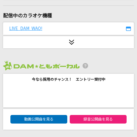
[生音]ラブ・ストーリーは突然に
小田和正
配信中のカラオケ機種
風神雷神
LIVE DAM WAO!
木村徹二
夜明けまで強がらなくてもいい
乃木坂46
2026年8月度
ひゅるりらぱっぱ
今なら採用のチャンス！ エントリー受付中
tuki.
讃歌
スピッツ
DAM★ともボーカルエントリーランキング
大きな古時計
動画公開曲を見る
録音公開曲を見る
平井堅