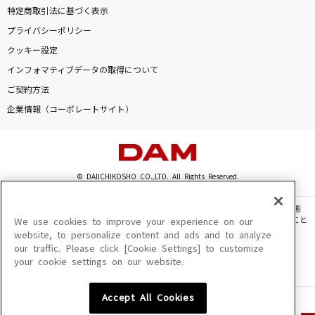
特定商取引法に基づく表示
プライバシーポリシー
クッキー設定
インフォマティブデータの取得について
ご契約方法
企業情報（コーポレートサイト）
© DAIICHIKOSHO CO.,LTD. All Rights Reserved.
このサイトに掲載されている一切の文章・画像・写真・動画・音声等を、手段や形態
を問わず、著作権法の定める範囲を超えて無断で複製、転載、ファイル化などすること
We use cookies to improve your experience on our
を禁じます。
website, to personalize content and ads and to analyze
our traffic. Please click [Cookie Settings] to customize
楽曲及びコンテンツは、機種によりご利用いただけない場合があります。
your cookie settings on our website.
楽曲及びコンテンツの配信日、配信内容が変更になる場合があります。
楽曲によりMYリスト保存ができない場合があります。
Accept All Cookies
JASRAC許諾番号
6602250213Y31015 6602250112Y38026 6602250240Y31015