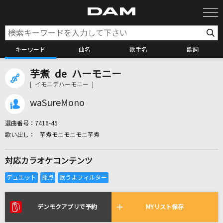
キーワード
曲名
歌手名
歌詞
芋煮 de ハーモニー
カラオケ検索
[ イモニデハーモニー ]
waSureMono
カラオケ店舗検索
選曲番号：
7416-45
芋煮モニモニモニ芋煮
カラオケリクエスト
対応カラオケコンテンツ
全国りれき
リアルタイムで歌われている曲の一覧
デンモクアプリで予約
MYリスト保存