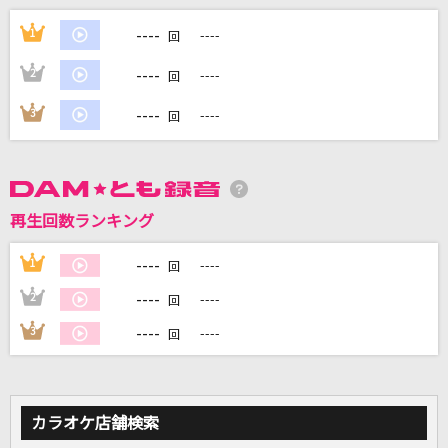
Jazz with Fizz
----
1
----
回
機関紳士
----
2
----
回
[生音]離したくはない
----
3
----
回
T-BOLAN
[生音]シングル・アゲイン
竹内まりや
再生回数ランキング
Let It Go～ありのままで～
----
1
----
回
松たか子
----
2
----
回
もっと見る
----
3
----
回
DAMの新曲・ランキングなど
カラオケ最新情報をチェック！
カラオケ店舗検索