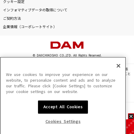
クッキー設定
インフォマティブデータの取得について
ご契約方法
企業情報（コーポレートサイト）
© DAIICHIKOSHO CO.,LTD. All Rights Reserved.
このサイトに掲載されている一切の文章・画像・写真・動画・音声等を、手段や形態
を問わず、著作権法の定める範囲を超えて無断で複製、転載、ファイル化などすること
We use cookies to improve your experience on our
を禁じます。
website, to personalize content and ads and to analyze
our traffic. Please click [Cookie Settings] to customize
楽曲及びコンテンツは、機種によりご利用いただけない場合があります。
your cookie settings on our website.
楽曲及びコンテンツの配信日、配信内容が変更になる場合があります。
楽曲によりMYリスト保存ができない場合があります。
Accept All Cookies
JASRAC許諾番号
6602250213Y31015 6602250112Y38026 6602250240Y31015
6602250241Y45122
Cookies Settings
NexTone許諾番号
ID000002945 ID000002947 ID000002937 ID000002938