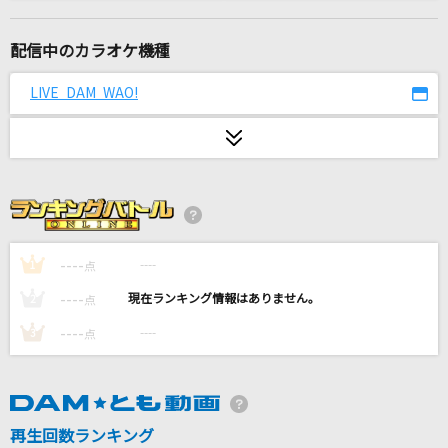
Burst The Gravity
ALTIMA
配信中のカラオケ機種
残響は鳴り止まず
LIVE DAM WAO!
幽閉サテライト
幕が上がる
back number
Same Blue
Official髭男dism
----
----
1
点
----
----
2
点
Chessboard
----
----
3
点
Official髭男dism
[生音]I LOVE YOU
尾崎豊
再生回数ランキング