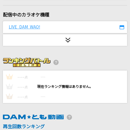
Virgin's high!
MELL
配信中のカラオケ機種
手遅れcaution
LIVE DAM WAO!
＝LOVE
AKANE On My Mind～饅頭こわい
桑田佳祐
Gardens
川田まみ
----
----
1
点
----
----
2
点
[生音]花に亡霊
----
----
3
点
ヨルシカ
サマーナイトタウン
モーニング娘。
再生回数ランキング