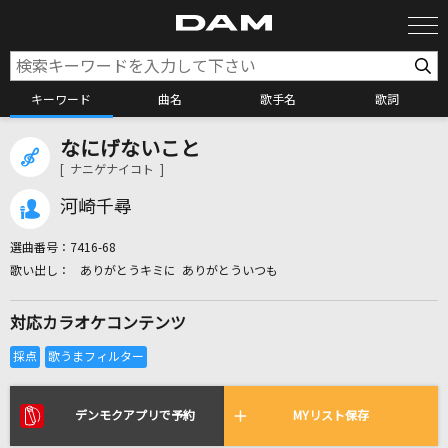
キーワード
曲名
歌手名
歌詞
なにげないこと
カラオケ検索
[ ナニゲナイコト ]
河崎千尋
カラオケ店舗検索
選曲番号：
7416-68
ありがとうキミに ありがとういつも
カラオケリクエスト
対応カラオケコンテンツ
全国りれき
リアルタイムで歌われている曲の一覧
デンモクアプリで予約
MYリスト保存