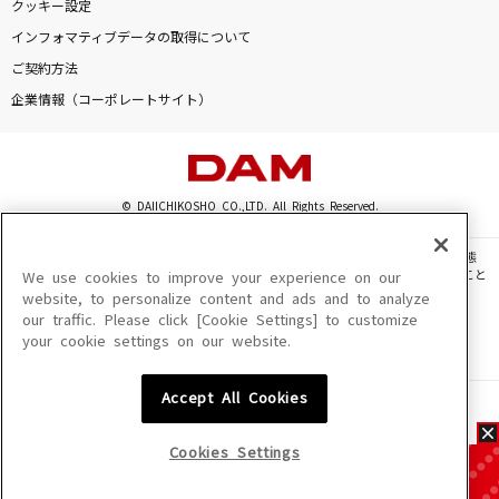
クッキー設定
インフォマティブデータの取得について
ご契約方法
企業情報（コーポレートサイト）
© DAIICHIKOSHO CO.,LTD. All Rights Reserved.
このサイトに掲載されている一切の文章・画像・写真・動画・音声等を、手段や形態
を問わず、著作権法の定める範囲を超えて無断で複製、転載、ファイル化などすること
We use cookies to improve your experience on our
を禁じます。
website, to personalize content and ads and to analyze
our traffic. Please click [Cookie Settings] to customize
楽曲及びコンテンツは、機種によりご利用いただけない場合があります。
your cookie settings on our website.
楽曲及びコンテンツの配信日、配信内容が変更になる場合があります。
楽曲によりMYリスト保存ができない場合があります。
Accept All Cookies
JASRAC許諾番号
6602250213Y31015 6602250112Y38026 6602250240Y31015
6602250241Y45122
Cookies Settings
NexTone許諾番号
ID000002945 ID000002947 ID000002937 ID000002938