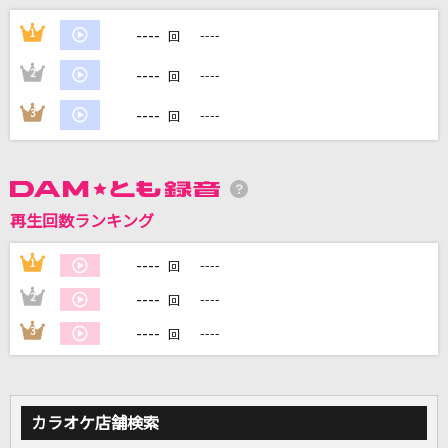
拝啓、少年よ
----
1
----
回
Hump Back
----
2
----
回
セレナーデ
----
3
----
回
なとり
This Is Me [ディス・イズ・ミー]
Keala Settle & The Greatest Showman Ensemble
再生回数ランキング
ORIGAMI
----
1
----
回
Little Glee Monster
----
2
----
回
もっと見る
----
3
----
回
DAMの新曲・ランキングなど
カラオケ最新情報をチェック！
カラオケ店舗検索