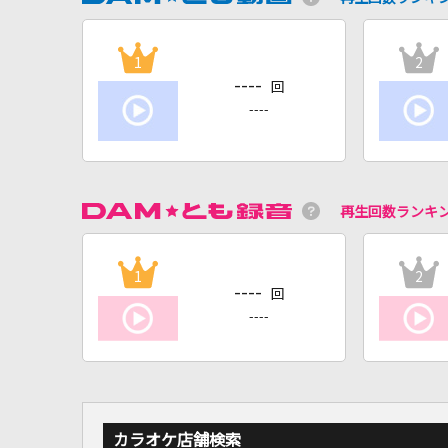
1
2
----
回
----
再生回数ランキ
1
2
----
回
----
カラオケ店舗検索