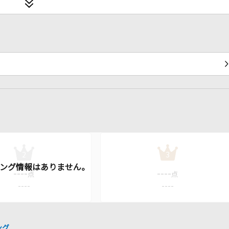
2
3
----
----
点
点
----
----
ング