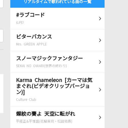
リアルタイムで歌われている曲の一覧
#ラブコード
iLiFE!
ビターバカンス
Mrs. GREEN APPLE
スノーマジックファンタジー
SEKAI NO OWARI(世界の終わり)
Karma Chameleon [カーマは気
まぐれ(ビデオクリップバージョ
ン)]
Culture Club
蝶紋の賽よ 天空に転がれ
平経正&平惟盛(花輪英司・松田佑貴)