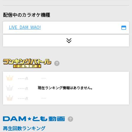
青のすみか
キタニタツヤ
配信中のカラオケ機種
Lemon
LIVE DAM WAO!
米津玄師
ワタリドリ
[Alexandros]
好きすぎて滅！
M!LK
----
----
1
点
----
----
2
点
[オリカラ]虹
----
----
3
点
福山雅治
馬と鹿
米津玄師
再生回数ランキング