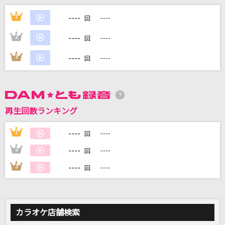
海の声
----
1
----
回
浦島太郎(桐谷健太)
----
2
----
回
[生音]北の漁場
----
3
----
回
北島三郎
[生音]君の知らない物語
supercell
再生回数ランキング
最後の恋煩い
----
1
----
回
Official髭男dism
----
2
----
回
もっと見る
----
3
----
回
DAMの新曲・ランキングなど
カラオケ最新情報をチェック！
カラオケ店舗検索