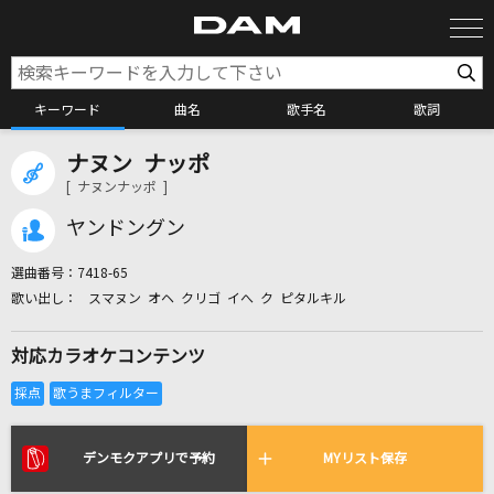
キーワード
曲名
歌手名
歌詞
ナヌン ナッポ
カラオケ検索
[ ナヌンナッポ ]
ヤンドングン
カラオケ店舗検索
選曲番号：
7418-65
スマヌン オヘ クリゴ イへ ク ピタルキル
カラオケリクエスト
対応カラオケコンテンツ
全国りれき
リアルタイムで歌われている曲の一覧
デンモクアプリで予約
MYリスト保存