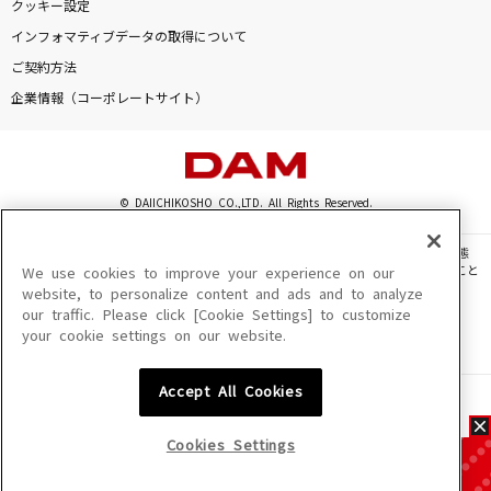
クッキー設定
インフォマティブデータの取得について
ご契約方法
企業情報（コーポレートサイト）
© DAIICHIKOSHO CO.,LTD. All Rights Reserved.
このサイトに掲載されている一切の文章・画像・写真・動画・音声等を、手段や形態
を問わず、著作権法の定める範囲を超えて無断で複製、転載、ファイル化などすること
We use cookies to improve your experience on our
を禁じます。
website, to personalize content and ads and to analyze
our traffic. Please click [Cookie Settings] to customize
楽曲及びコンテンツは、機種によりご利用いただけない場合があります。
your cookie settings on our website.
楽曲及びコンテンツの配信日、配信内容が変更になる場合があります。
楽曲によりMYリスト保存ができない場合があります。
Accept All Cookies
JASRAC許諾番号
6602250213Y31015 6602250112Y38026 6602250240Y31015
6602250241Y45122
Cookies Settings
NexTone許諾番号
ID000002945 ID000002947 ID000002937 ID000002938