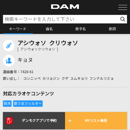
キーワード
曲名
歌手名
歌詞
アシウォソ クリウォソ
カラオケ検索
[ アシウォソクリウォソ ]
キョヌ
カラオケ店舗検索
選曲番号：
7428-61
コンニッペ カリョジン クデ スムキョリ フンナルリミョ
カラオケリクエスト
対応カラオケコンテンツ
全国りれき
リアルタイムで歌われている曲の一覧
デンモクアプリで予約
MYリスト保存