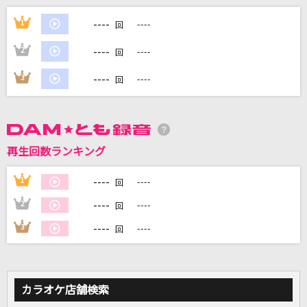
----
幻日
1
----
回
BLUE ENCOUNT
----
2
----
回
スカイクラッドの観測者
----
3
----
回
いとうかなこ
Shape Of You [シェイプ・オブ・ユー]
Ed Sheeran
再生回数ランキング
[生音]時代
----
1
----
回
中島みゆき
----
2
----
回
----
3
----
もっと見る
回
DAMの新曲・ランキングなど
カラオケ最新情報をチェック！
カラオケ店舗検索