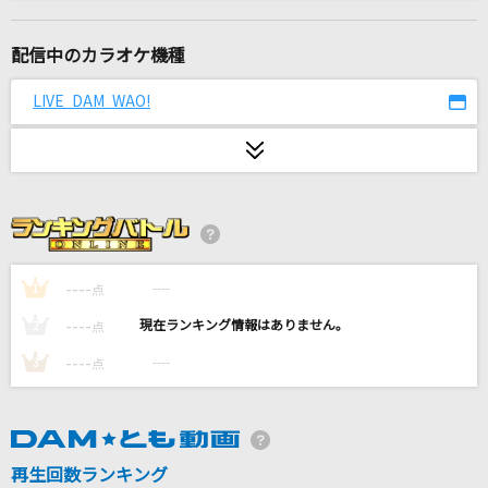
クラクラ☆クライマックス
Juice=Juice
配信中のカラオケ機種
[生音]君の為のキミノウタ(ビデオクリップバー
LIVE DAM WAO!
ジョン)
川崎鷹也
グランドエスケープ (Movie edit) feat.三浦透子
RADWIMPS
プライド・ブライト
----
----
1
点
Juice=Juice
----
----
2
点
勇者(ビデオクリップバージョン)
----
----
3
点
YOASOBI
[生音]いい日旅立ち
再生回数ランキング
山口百恵