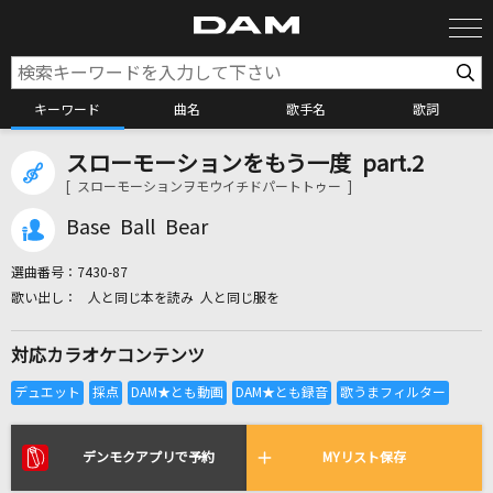
キーワード
曲名
歌手名
歌詞
スローモーションをもう一度 part.2
カラオケ検索
[ スローモーションヲモウイチドパートトゥー ]
Base Ball Bear
カラオケ店舗検索
選曲番号：
7430-87
人と同じ本を読み 人と同じ服を
カラオケリクエスト
対応カラオケコンテンツ
全国りれき
リアルタイムで歌われている曲の一覧
デンモクアプリで予約
MYリスト保存