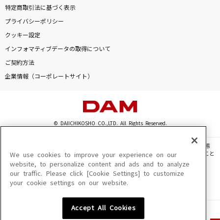
特定商取引法に基づく表示
プライバシーポリシー
クッキー設定
インフォマティブデータの取得について
ご契約方法
企業情報（コーポレートサイト）
© DAIICHIKOSHO CO.,LTD. All Rights Reserved.
このサイトに掲載されている一切の文章・画像・写真・動画・音声等を、手段や形態
を問わず、著作権法の定める範囲を超えて無断で複製、転載、ファイル化などすること
We use cookies to improve your experience on our
を禁じます。
website, to personalize content and ads and to analyze
our traffic. Please click [Cookie Settings] to customize
楽曲及びコンテンツは、機種によりご利用いただけない場合があります。
your cookie settings on our website.
楽曲及びコンテンツの配信日、配信内容が変更になる場合があります。
楽曲によりMYリスト保存ができない場合があります。
Accept All Cookies
JASRAC許諾番号
6602250213Y31015 6602250112Y38026 6602250240Y31015