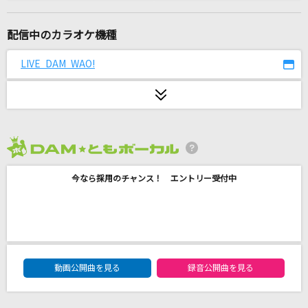
劇薬中毒
＝LOVE
配信中のカラオケ機種
[生音]冬と春
LIVE DAM WAO!
back number
Ol' 55 [オール'55]
Tom Waits
2026年8月度
Eternal Place
今なら採用のチャンス！ エントリー受付中
hiro
Brave Love,TIGA
地球防衛団
DAM★ともボーカルエントリーランキング
お願い☆デスティニー
動画公開曲を見る
録音公開曲を見る
PPE41