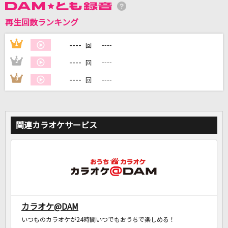
再生回数ランキング
DAMに会員登録・ログインして
カラオケをもっと楽しもう！
----
1
----
回
----
2
----
回
----
3
----
回
自宅でカラオケ歌い放題！
家族や友達と一緒に！練習にも！
関連カラオケサービス
カラオケ@DAM
いつものカラオケが24時間いつでもおうちで楽しめる！