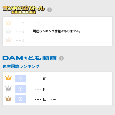
サヨナラの意味
乃木坂46
----
----
1
プラスティック・ラブ
点
竹内まりや
----
----
2
点
----
----
3
点
熱異常
いよわ feat.足立レイ
群青
再生回数ランキング
YOASOBI
----
1
----
回
もっと見る
----
2
----
回
DAMの新曲・ランキングなど
----
3
----
回
カラオケ最新情報をチェック！