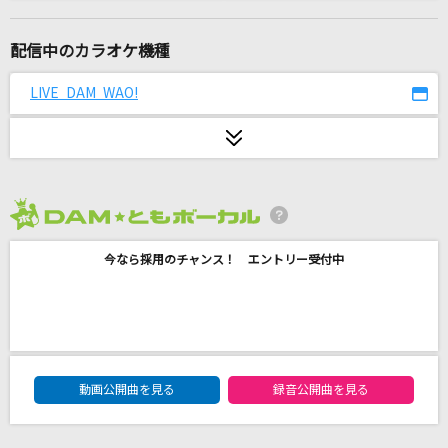
ラビットホール
DECO*27
配信中のカラオケ機種
[生音]Don't say “lazy“
LIVE DAM WAO!
桜高軽音部[平沢唯・秋山澪・田井中律・琴吹紬(CV:豊崎愛生、日笠陽
子、佐藤聡美、寿美菜子)]
ビターバカンス
Mrs. GREEN APPLE
2026年8月度
愛をこめて花束を
今なら採用のチャンス！ エントリー受付中
Superfly
Bye by me
Vaundy
DAM★ともボーカルエントリーランキング
動画公開曲を見る
録音公開曲を見る
流星
藍井エイル