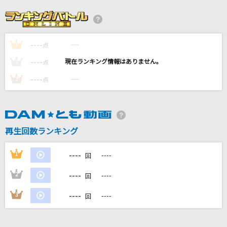
[生音]I LOVE YOU
尾崎豊
----
----
1
点
XY&Z
----
----
2
点
サトシ(松本梨香)
----
----
3
点
人生の晩歌
HANZO
セーラー服と機関銃
再生回数ランキング
薬師丸ひろ子
----
1
----
回
もっと見る
----
2
----
回
----
3
----
DAMの新曲・ランキングなど
回
カラオケ最新情報をチェック！