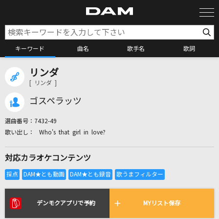
キーワード
曲名
歌手名
歌詞
リンダ
カラオケ検索
[ リンダ ]
ゴスペラッツ
カラオケ店舗検索
選曲番号：
7432-49
Who's that girl in love?
カラオケリクエスト
対応カラオケコンテンツ
全国りれき
リアルタイムで歌われている曲の一覧
デンモクアプリで予約
MYリスト保存