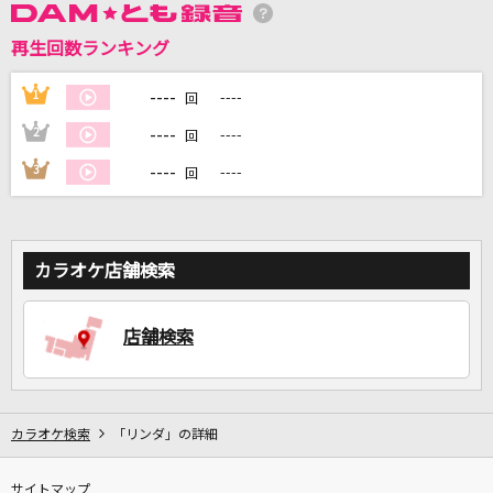
再生回数ランキング
DAMに会員登録・ログインして
----
1
----
カラオケをもっと楽しもう！
回
----
2
----
回
----
3
----
回
自宅でカラオケ歌い放題！
家族や友達と一緒に！練習にも！
カラオケ店舗検索
店舗検索
カラオケ検索
「リンダ」の詳細
サイトマップ