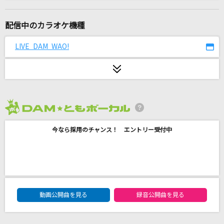
[生音]Be...
Ms.OOJA
配信中のカラオケ機種
小さな恋のうた
LIVE DAM WAO!
MONGOL800
踊り子
Vaundy
2026年8月度
[生音]チェリー
今なら採用のチャンス！ エントリー受付中
スピッツ
[生音]夢一夜
南こうせつ
DAM★ともボーカルエントリーランキング
every little thing every precious thing
動画公開曲を見る
録音公開曲を見る
LINDBERG(Lindberg)