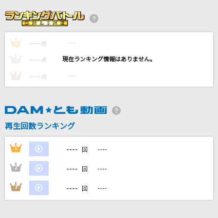
[プロオケ]I LOVE YOU
尾崎豊
----
----
1
アンパンマンたいそう
点
ドリーミング
----
----
2
点
----
----
3
点
POP STAR
平井堅
[生音]歌うたいのバラッド
再生回数ランキング
斉藤和義
----
1
----
回
もっと見る
----
2
----
回
DAMの新曲・ランキングなど
----
3
----
回
カラオケ最新情報をチェック！