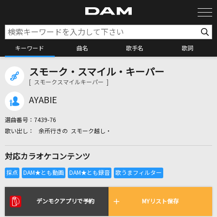
キーワード
曲名
歌手名
歌詞
スモーク・スマイル・キーパー
カラオケ検索
[ スモークスマイルキーパー ]
AYABIE
カラオケ店舗検索
選曲番号：
7439-76
余所行きの スモーク越し・
カラオケリクエスト
対応カラオケコンテンツ
全国りれき
リアルタイムで歌われている曲の一覧
デンモクアプリで予約
MYリスト保存