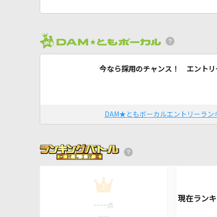
今なら採用のチャンス！ エントリ
DAM★ともボーカルエントリーラン
1
----
点
----