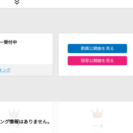
2026年8月度
ー受付中
動画公開曲を見る
録音公開曲を見る
キング
2
3
----
----
点
点
----
----