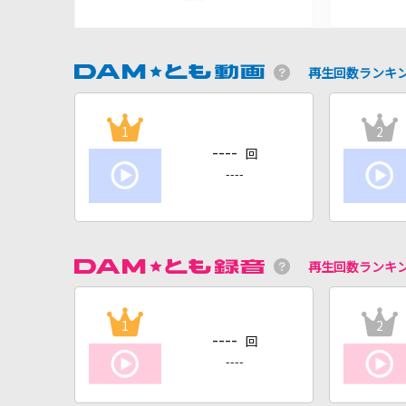
再生回数ランキ
1
2
----
回
----
再生回数ランキ
1
2
----
回
----