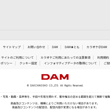
サイトマップ
お問い合わせ
DAM
DAM★とも
カラオケ＠DAM
サイトのご利用について
カラオケご利用にあたっての注意事項
利用規約
ーポリシー
クッキー設定
インフォマティブデータの取得について
ご契
© DAIICHIKOSHO CO.,LTD. All Rights Reserved.
・写真・動画・音声等を、手段や形態を問わず、著作権法の定める範囲を超えて無断で複
楽曲及びコンテンツは、機種によりご利用いただけない場合があります。
楽曲及びコンテンツの配信日、配信内容が変更になる場合があります。