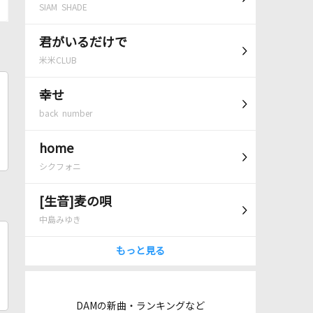
SIAM SHADE
君がいるだけで
米米CLUB
幸せ
back number
home
シクフォニ
[生音]麦の唄
中島みゆき
もっと見る
DAMの新曲・ランキングなど