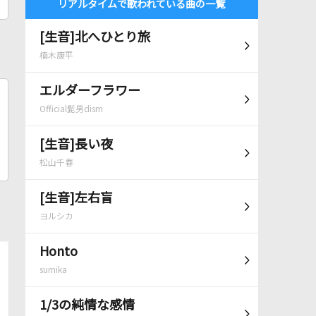
リアルタイムで歌われている曲の一覧
[生音]北へひとり旅
楠木康平
エルダーフラワー
Official髭男dism
[生音]長い夜
松山千春
[生音]左右盲
ヨルシカ
Honto
sumika
1/3の純情な感情