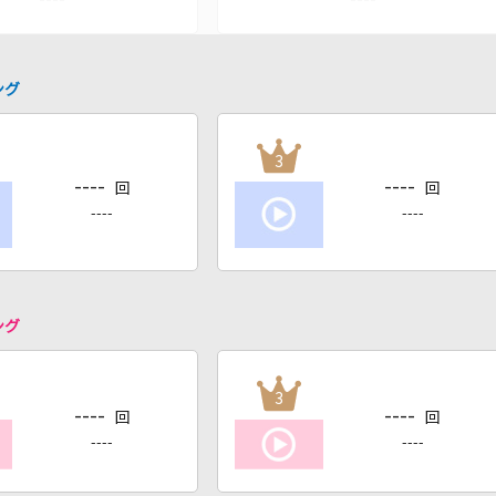
ング
3
----
----
回
回
----
----
ング
3
----
----
回
回
----
----