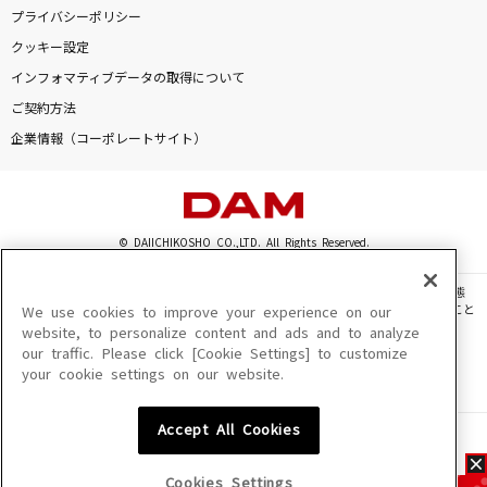
プライバシーポリシー
クッキー設定
インフォマティブデータの取得について
ご契約方法
企業情報（コーポレートサイト）
© DAIICHIKOSHO CO.,LTD. All Rights Reserved.
このサイトに掲載されている一切の文章・画像・写真・動画・音声等を、手段や形態
を問わず、著作権法の定める範囲を超えて無断で複製、転載、ファイル化などすること
We use cookies to improve your experience on our
を禁じます。
website, to personalize content and ads and to analyze
our traffic. Please click [Cookie Settings] to customize
楽曲及びコンテンツは、機種によりご利用いただけない場合があります。
your cookie settings on our website.
楽曲及びコンテンツの配信日、配信内容が変更になる場合があります。
楽曲によりMYリスト保存ができない場合があります。
Accept All Cookies
JASRAC許諾番号
6602250213Y31015 6602250112Y38026 6602250240Y31015
6602250241Y45122
Cookies Settings