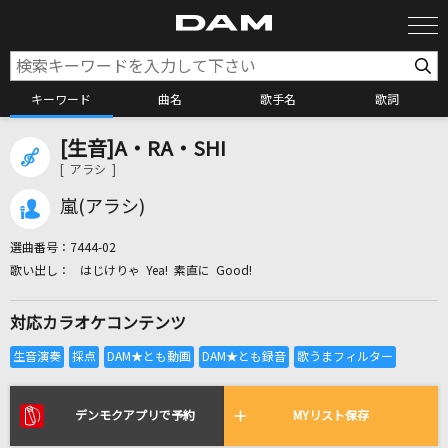
キーワード
曲名
歌手名
歌詞
[生音]A・RA・SHI
カラオケ検索
[ アラシ ]
嵐(アラシ)
カラオケ店舗検索
選曲番号：
7444-02
はじけりゃ Yea! 素直に Good!
カラオケリクエスト
対応カラオケコンテンツ
全国りれき
リアルタイムで歌われている曲の一覧
デンモクアプリで予約
MYリスト保存