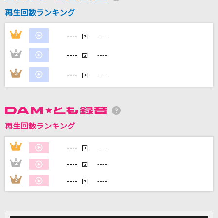
再生回数ランキング
----
1
----
回
DAMに会員登録・ログインして
カラオケをもっと楽しもう！
----
2
----
回
----
3
----
回
自宅でカラオケ歌い放題！
家族や友達と一緒に！練習にも！
再生回数ランキング
----
1
----
回
----
2
----
回
----
3
----
回