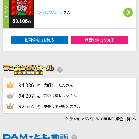
好きすぎて滅！
ひきたつパイン
さん
M!LK
89.106
点
[生音]プライド革命
DAM★ともボーカルエントリーランキング
CHiCO with HoneyWorks
動画公開曲を見る
録音公開曲を見る
花になって(TVアニメ『薬屋のひとりごと』バー
ジョン)
緑黄色社会
KISSして
94.386
犬飼ゆーたんさん
1
点
福山雅治
94.207
雨のち晴レルヤさん
2
点
もっと見る
92.634
甲斐市＊中嶋久美さん
3
点
ランキングバトル ONLINE 順位一覧 へ
DAMの新曲・ランキングなど
カラオケ最新情報をチェック！