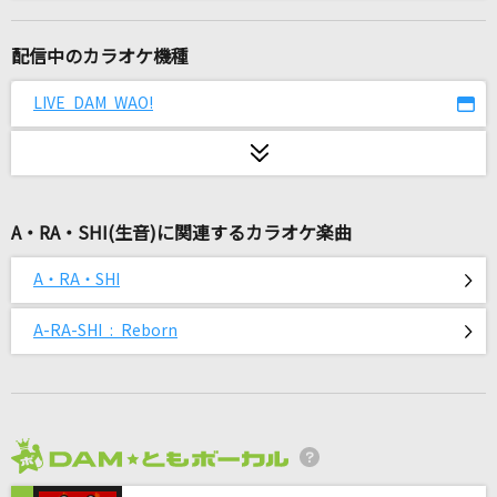
情熱の薔薇
THE BLUE HEARTS
配信中のカラオケ機種
クスシキ
LIVE DAM WAO!
Mrs. GREEN APPLE
It's Me
ILLIT
A・RA・SHI(生音)に関連するカラオケ楽曲
周波数
A・RA・SHI
SEKAI NO OWARI(世界の終わり)
A-RA-SHI : Reborn
もう一度
Tani Yuuki
[生音]ジュリアに傷心(ハートブレイク)
チェッカーズ
2026年8月度