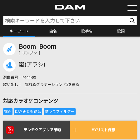
キーワード
曲名
歌手名
歌詞
Boom Boom
カラオケ検索
[ ブンブン ]
嵐(アラシ)
カラオケ店舗検索
選曲番号：
7444-99
揺れるグラデーション 街を彩る
カラオケリクエスト
対応カラオケコンテンツ
全国りれき
リアルタイムで歌われている曲の一覧
デンモクアプリで予約
MYリスト保存