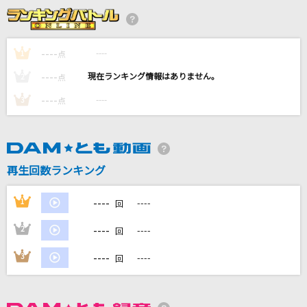
僕達は天使だった
影山ヒロノブ
----
----
1
点
コンプレックス・イマージュ
----
----
2
点
彩音
----
----
3
点
[生音]To Love You More [トゥ・ラヴ・ユー・
モア]
Celine Dion With Special Guests Kryzler & Kompany
再生回数ランキング
[生音]ピースサイン
米津玄師
----
1
----
回
もっと見る
----
2
----
回
----
3
----
回
DAMの新曲・ランキングなど
カラオケ最新情報をチェック！