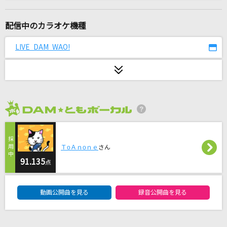
アトラクトライト
*Luna
配信中のカラオケ機種
[生音]366日
LIVE DAM WAO!
HY
[生音]ストロー
aiko
2026年8月度
[生音]夢であるように
DEEN
ＴοＡｎοｎｅ
さん
[生音]THE DAY
91.135
点
ポルノグラフィティ
DAM★ともボーカルエントリーランキング
動画公開曲を見る
録音公開曲を見る
陰ニモ日向ニモ
Travis Japan