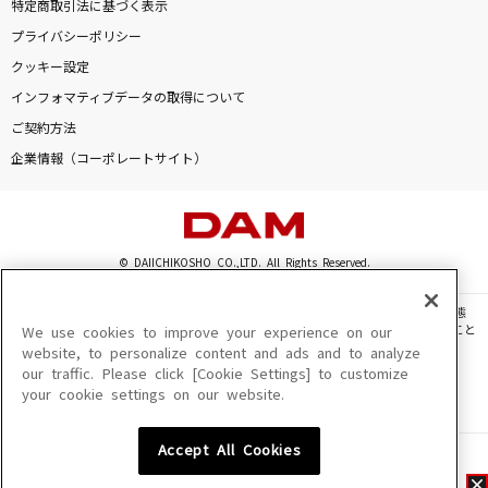
特定商取引法に基づく表示
プライバシーポリシー
クッキー設定
インフォマティブデータの取得について
ご契約方法
企業情報（コーポレートサイト）
© DAIICHIKOSHO CO.,LTD. All Rights Reserved.
このサイトに掲載されている一切の文章・画像・写真・動画・音声等を、手段や形態
を問わず、著作権法の定める範囲を超えて無断で複製、転載、ファイル化などすること
We use cookies to improve your experience on our
を禁じます。
website, to personalize content and ads and to analyze
our traffic. Please click [Cookie Settings] to customize
楽曲及びコンテンツは、機種によりご利用いただけない場合があります。
your cookie settings on our website.
楽曲及びコンテンツの配信日、配信内容が変更になる場合があります。
楽曲によりMYリスト保存ができない場合があります。
Accept All Cookies
JASRAC許諾番号
6602250213Y31015 6602250112Y38026 6602250240Y31015
6602250241Y45122