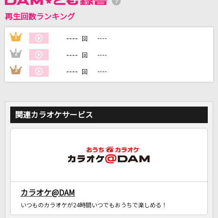
再生回数ランキング
----
1
----
DAMに会員登録・ログインして
回
カラオケをもっと楽しもう！
----
2
----
回
----
3
----
回
自宅でカラオケ歌い放題！
家族や友達と一緒に！練習にも！
関連カラオケサービス
カラオケ@DAM
いつものカラオケが24時間いつでもおうちで楽しめる！