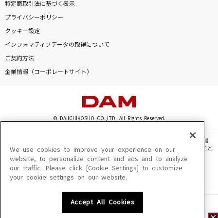
特定商取引法に基づく表示
プライバシーポリシー
クッキー設定
インフォマティブデータの取得について
ご契約方法
企業情報（コーポレートサイト）
© DAIICHIKOSHO CO.,LTD. All Rights Reserved.
このサイトに掲載されている一切の文章・画像・写真・動画・音声等を、手段や形態
を問わず、著作権法の定める範囲を超えて無断で複製、転載、ファイル化などすること
We use cookies to improve your experience on our
を禁じます。
website, to personalize content and ads and to analyze
our traffic. Please click [Cookie Settings] to customize
楽曲及びコンテンツは、機種によりご利用いただけない場合があります。
your cookie settings on our website.
楽曲及びコンテンツの配信日、配信内容が変更になる場合があります。
楽曲によりMYリスト保存ができない場合があります。
Accept All Cookies
JASRAC許諾番号
6602250213Y31015 6602250112Y38026 6602250240Y31015
6602250241Y45122