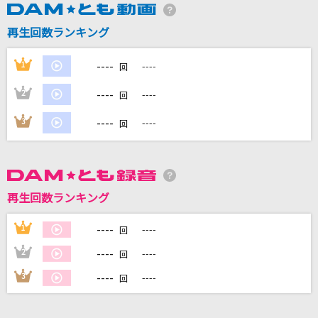
再生回数ランキング
DAMに会員登録・ログインして
カラオケをもっと楽しもう！
----
1
----
回
----
2
----
回
----
3
----
回
自宅でカラオケ歌い放題！
家族や友達と一緒に！練習にも！
再生回数ランキング
----
1
----
回
----
2
----
回
----
3
----
回