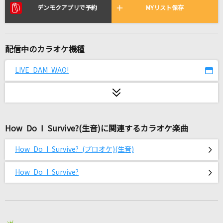
愛言葉
デンモクアプリで予約
MYリスト保存
Tani Yuuki
[生音]君の知らない物語
配信中のカラオケ機種
supercell
LIVE DAM WAO!
君が好きだと叫びたい
BAAD
生まれてはじめて
How Do I Survive?(生音)に関連するカラオケ楽曲
神田沙也加、松たか子
How Do I Survive? (プロオケ)(生音)
[生音]プライマル
ORIGINAL LOVE
How Do I Survive?
未来図
@onefive