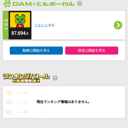
夜半の雨
2026年8月度
神野美伽
さまんさ
さん
風にきえないで
87.694
L'Arc-en-Ciel
点
DAM★ともボーカルエントリーランキング
[生音]もう恋なんてしない
動画公開曲を見る
録音公開曲を見る
槇原敬之(Makihara)
輝く未来[塔の上のラプンツェル]
小此木まり/畠中洋
もっと見る
----
----
1
点
----
----
2
点
DAMの新曲・ランキングなど
----
カラオケ最新情報をチェック！
----
3
点