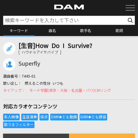
キーワード
曲名
歌手名
歌詞
[生音]How Do I Survive?
カラオケ検索
[ ハウドゥアイサバイブ ]
Superfly
カラオケ店舗検索
選曲番号：
7445-01
燃えるこの性分 いつも
カラオケリクエスト
モード学園(東京・大阪・名古屋・パリ)CMソング
対応カラオケコンテンツ
全国りれき
リアルタイムで歌われている曲の一覧