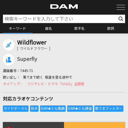
キーワード
曲名
歌手名
歌詞
Wildflower
カラオケ検索
[ ワイルドフラワー ]
Superfly
カラオケ店舗検索
選曲番号：
7445-71
果てまで続く 坂道を登る途中で
カラオケリクエスト
フジテレビ・ドラマ「GOLD」主題歌
対応カラオケコンテンツ
全国りれき
リアルタイムで歌われている曲の一覧