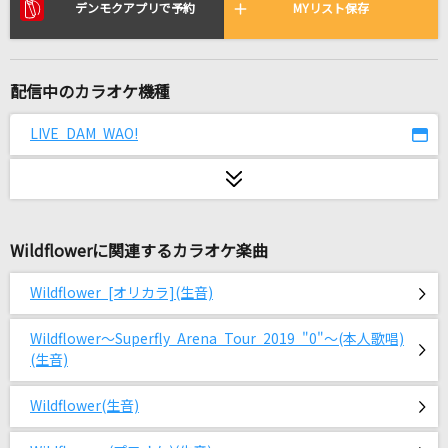
風たちの声
デンモクアプリで予約
MYリスト保存
RADWIMPS
U
配信中のカラオケ機種
millennium parade × Belle
LIVE DAM WAO!
Present
WATWING
FAKE LAND
Wildflowerに関連するカラオケ楽曲
FAKE TYPE.
Wildflower [オリカラ](生音)
ロマンチシズム
Mrs. GREEN APPLE
Wildflower～Superfly Arena Tour 2019 "0"～(本人歌唱)
(生音)
シルシ
Wildflower(生音)
LiSA