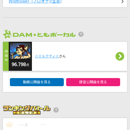
Wildflower (プロオケ)(生音)
ちょっと、せつないな
山内惠介
心絵
ロードオブメジャー
2026年8月度
このままで
西野カナ
☆ミルクティ☆
さん
96.798
点
[生音]Voyage～10th Anniversary TOUR Edit～
DAM★ともボーカルエントリーランキング
浜崎あゆみ
動画公開曲を見る
録音公開曲を見る
もっと見る
DAMの新曲・ランキングなど
カラオケ最新情報をチェック！
----
----
1
点