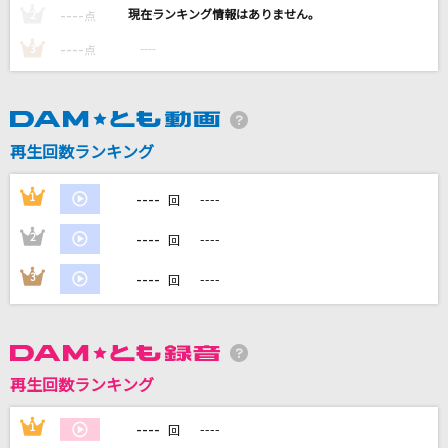
----
----
2
点
----
----
3
点
DAMに会員登録・ログインして
カラオケをもっと楽しもう！
再生回数ランキング
自宅でカラオケ歌い放題！
----
1
----
回
家族や友達と一緒に！練習にも！
----
2
----
回
----
3
----
回
再生回数ランキング
----
1
----
回