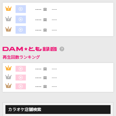
[良音]幸福論
----
1
----
回
椎名林檎
----
2
----
回
形
----
3
----
回
ずっと真夜中でいいのに。
[生音]アイノカタチ feat.HIDE(GReeeeN)
Misia
再生回数ランキング
時の描片～トキノカケラ～
----
1
----
回
EXILE
----
2
----
回
もっと見る
----
3
----
回
DAMの新曲・ランキングなど
カラオケ最新情報をチェック！
カラオケ店舗検索