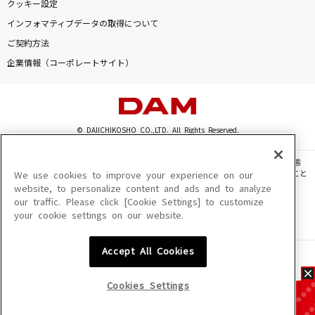
クッキー設定
インフォマティブデータの取得について
ご契約方法
企業情報（コーポレートサイト）
© DAIICHIKOSHO CO.,LTD. All Rights Reserved.
このサイトに掲載されている一切の文章・画像・写真・動画・音声等を、手段や形態
を問わず、著作権法の定める範囲を超えて無断で複製、転載、ファイル化などすること
We use cookies to improve your experience on our
を禁じます。
website, to personalize content and ads and to analyze
our traffic. Please click [Cookie Settings] to customize
楽曲及びコンテンツは、機種によりご利用いただけない場合があります。
your cookie settings on our website.
楽曲及びコンテンツの配信日、配信内容が変更になる場合があります。
楽曲によりMYリスト保存ができない場合があります。
Accept All Cookies
JASRAC許諾番号
6602250213Y31015 6602250112Y38026 6602250240Y31015
6602250241Y45122
Cookies Settings
NexTone許諾番号
ID000002945 ID000002947 ID000002937 ID000002938