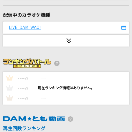
[生音]イミテイション・ゴールド
山口百恵
配信中のカラオケ機種
退屈を再演しないで
LIVE DAM WAO!
Eve
瞳をとじて
平井堅
夏色
ゆず
----
----
1
点
----
----
2
点
らしさ
----
----
3
点
Official髭男dism
一体いつから
初星学園
再生回数ランキング