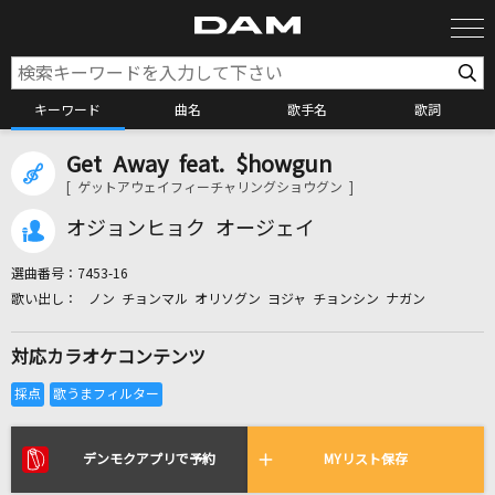
キーワード
曲名
歌手名
歌詞
Get Away feat. $howgun
カラオケ検索
[ ゲットアウェイフィーチャリングショウグン ]
オジョンヒョク オージェイ
カラオケ店舗検索
選曲番号：
7453-16
ノン チョンマル オリソグン ヨジャ チョンシン ナガン
カラオケリクエスト
対応カラオケコンテンツ
全国りれき
リアルタイムで歌われている曲の一覧
デンモクアプリで予約
MYリスト保存