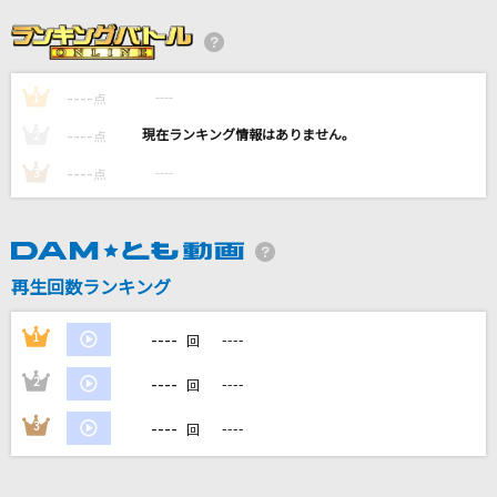
黒髪海峡
藤崎詩乃
----
----
1
[生音]千年の懸想文
点
五木ひろし
----
----
2
点
----
----
3
点
風になる
つじあやの
かずら橋恋唄
再生回数ランキング
永井裕子
----
1
----
回
もっと見る
----
2
----
回
DAMの新曲・ランキングなど
----
3
----
回
カラオケ最新情報をチェック！