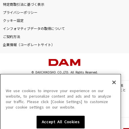
特定商取引法に基づく表示
プライバシーポリシー
クッキー設定
インフォマティブデータの取得について
ご契約方法
企業情報（コーポレートサイト）
© DAIICHIKOSHO CO.,LTD. All Rights Reserved.
このサイトに掲載されている一切の文章・画像・写真・動画・音声等を、手段や形態
を問わず、著作権法の定める範囲を超えて無断で複製、転載、ファイル化などすること
We use cookies to improve your experience on our
を禁じます。
website, to personalize content and ads and to analyze
our traffic. Please click [Cookie Settings] to customize
楽曲及びコンテンツは、機種によりご利用いただけない場合があります。
your cookie settings on our website.
楽曲及びコンテンツの配信日、配信内容が変更になる場合があります。
楽曲によりMYリスト保存ができない場合があります。
Accept All Cookies
JASRAC許諾番号
6602250213Y31015 6602250112Y38026 6602250240Y31015