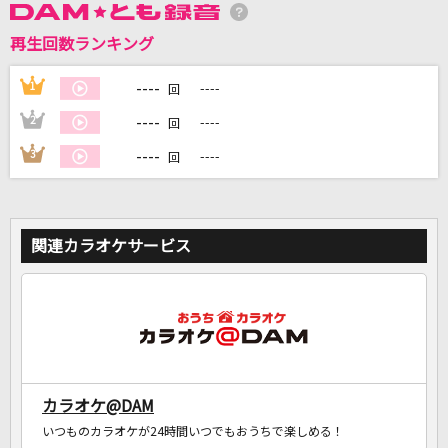
再生回数ランキング
DAMに会員登録・ログインして
カラオケをもっと楽しもう！
----
1
----
回
----
2
----
回
----
3
----
回
自宅でカラオケ歌い放題！
家族や友達と一緒に！練習にも！
関連カラオケサービス
カラオケ@DAM
いつものカラオケが24時間いつでもおうちで楽しめる！