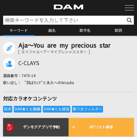
キーワード
曲名
歌手名
歌詞
Aja～You are my precious star
カラオケ検索
[ エイジャユーアーマイプレシャススター ]
C-CLAYS
カラオケ店舗検索
選曲番号：
7470-14
”羽ばたけ”と永久へのArcadia
カラオケリクエスト
対応カラオケコンテンツ
全国りれき
リアルタイムで歌われている曲の一覧
デンモクアプリで予約
MYリスト保存