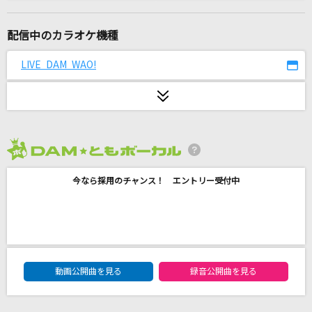
点描の唄(feat.井上苑子)
Mrs. GREEN APPLE
配信中のカラオケ機種
Deep in Abyss
LIVE DAM WAO!
リコ(CV:富田美憂)、レグ(CV:伊瀬茉莉也)
[生音]未来
コブクロ
2026年8月度
白雲の城
今なら採用のチャンス！ エントリー受付中
氷川きよし
[良音]Colors of the Heart
UVERworld
DAM★ともボーカルエントリーランキング
世界が終るまでは…
動画公開曲を見る
録音公開曲を見る
WANDS