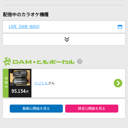
[生音]あばよ さよなら
大江裕
配信中のカラオケ機種
世界が終るまでは…
LIVE DAM WAO!
WANDS
友よ～この先もずっと…
ケツメイシ
2026年8月度
あーあ
syudou
ハリくん
さん
[生音]Everything
95.154
点
Misia
DAM★ともボーカルエントリーランキング
動画公開曲を見る
録音公開曲を見る
ロミオとシンデレラ
doriko feat.初音ミク