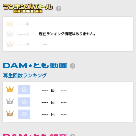
奏(かなで)
スキマスイッチ
----
----
1
点
愛のうた
----
----
2
点
倖田來未
----
----
3
点
[生音]Yes,Summerdays
GLAY
[生音]ソングオブザデッド
再生回数ランキング
KANA-BOON
----
1
----
回
もっと見る
----
2
----
回
DAMの新曲・ランキングなど
----
3
----
回
カラオケ最新情報をチェック！