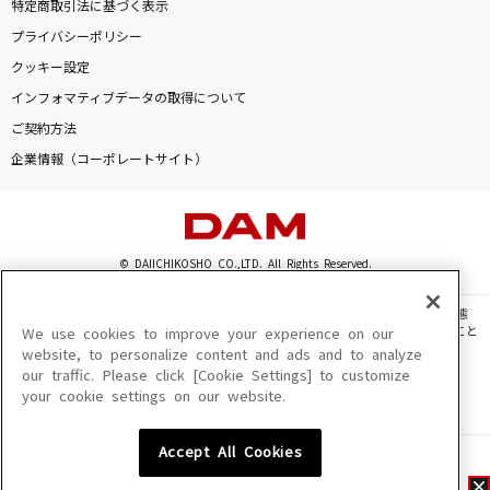
特定商取引法に基づく表示
プライバシーポリシー
クッキー設定
インフォマティブデータの取得について
ご契約方法
企業情報（コーポレートサイト）
© DAIICHIKOSHO CO.,LTD. All Rights Reserved.
このサイトに掲載されている一切の文章・画像・写真・動画・音声等を、手段や形態
を問わず、著作権法の定める範囲を超えて無断で複製、転載、ファイル化などすること
We use cookies to improve your experience on our
を禁じます。
website, to personalize content and ads and to analyze
our traffic. Please click [Cookie Settings] to customize
楽曲及びコンテンツは、機種によりご利用いただけない場合があります。
your cookie settings on our website.
楽曲及びコンテンツの配信日、配信内容が変更になる場合があります。
楽曲によりMYリスト保存ができない場合があります。
Accept All Cookies
JASRAC許諾番号
6602250213Y31015 6602250112Y38026 6602250240Y31015
6602250241Y45122