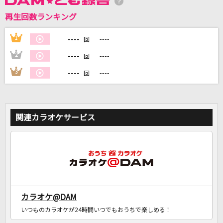
再生回数ランキング
DAMに会員登録・ログインして
カラオケをもっと楽しもう！
----
1
----
回
----
2
----
回
----
3
----
回
自宅でカラオケ歌い放題！
家族や友達と一緒に！練習にも！
関連カラオケサービス
カラオケ@DAM
いつものカラオケが24時間いつでもおうちで楽しめる！