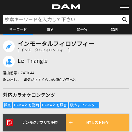
キーワード
曲名
歌手名
歌詞
インモータルフィロソフィー
カラオケ検索
[ インモータルフィロソフィー ]
Liz Triangle
カラオケ店舗検索
選曲番号：
7470-44
嫌気がさすくらいの鈍色の空へと
カラオケリクエスト
対応カラオケコンテンツ
全国りれき
リアルタイムで歌われている曲の一覧
デンモクアプリで予約
MYリスト保存