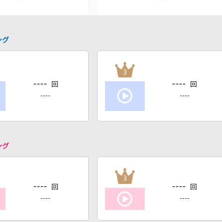
ング
3
----
----
回
回
----
----
ング
3
----
----
回
回
----
----