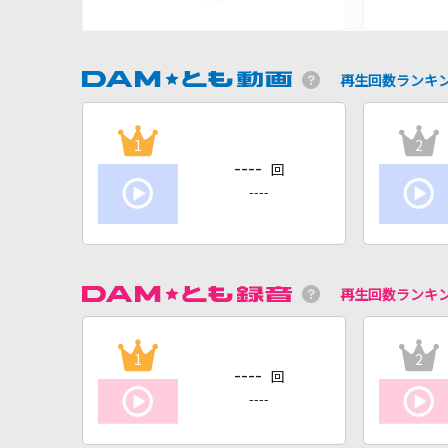
再生回数ランキ
1
2
----
回
----
再生回数ランキ
1
2
----
回
----