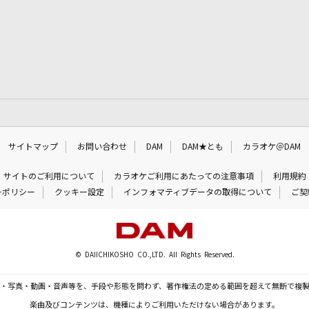
サイトマップ
お問い合わせ
DAM
DAM★とも
カラオケ＠DAM
サイトのご利用について
カラオケご利用にあたっての注意事項
利用規約
ーポリシー
クッキー設定
インフォマティブデータの取得について
ご契
© DAIICHIKOSHO CO.,LTD. All Rights Reserved.
・写真・動画・音声等を、手段や形態を問わず、著作権法の定める範囲を超えて無断で複
楽曲及びコンテンツは、機種によりご利用いただけない場合があります。