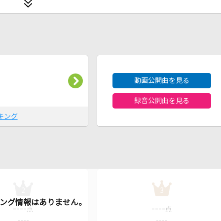
2026年8月度
動画公開曲を見る
録音公開曲を見る
キング
2
3
----
----
点
点
----
----