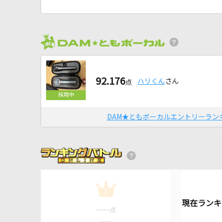
92.176
ハリくん
さん
点
DAM★ともボーカルエントリーラン
1
----
点
----