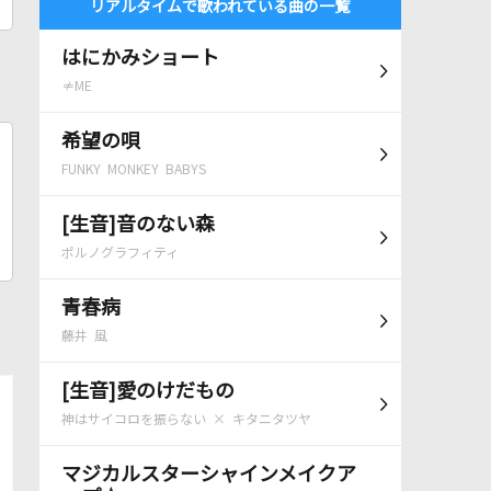
リアルタイムで歌われている曲の一覧
はにかみショート
≠ME
希望の唄
FUNKY MONKEY BABYS
[生音]音のない森
ポルノグラフィティ
青春病
藤井 風
[生音]愛のけだもの
神はサイコロを振らない × キタニタツヤ
マジカルスターシャインメイクア