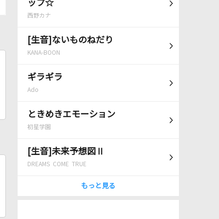
ップ☆
西野カナ
[生音]ないものねだり
KANA-BOON
ギラギラ
Ado
ときめきエモーション
初星学園
[生音]未来予想図Ⅱ
DREAMS COME TRUE
もっと見る