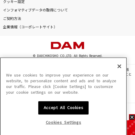
クッキー設定
インフォマティブデータの取得について
ご契約方法
企業情報（コーポレートサイト）
© DAIICHIKOSHO CO.,LTD. All Rights Reserved.
このサイトに掲載されている一切の文章・画像・写真・動画・音声等を、手段や形態
を問わず、著作権法の定める範囲を超えて無断で複製、転載、ファイル化などすること
We use cookies to improve your experience on our
を禁じます。
website, to personalize content and ads and to analyze
our traffic. Please click [Cookie Settings] to customize
楽曲及びコンテンツは、機種によりご利用いただけない場合があります。
your cookie settings on our website.
楽曲及びコンテンツの配信日、配信内容が変更になる場合があります。
楽曲によりMYリスト保存ができない場合があります。
Accept All Cookies
JASRAC許諾番号
6602250213Y31015 6602250112Y38026 6602250240Y31015
6602250241Y45122
Cookies Settings
NexTone許諾番号
ID000002945 ID000002947 ID000002937 ID000002938