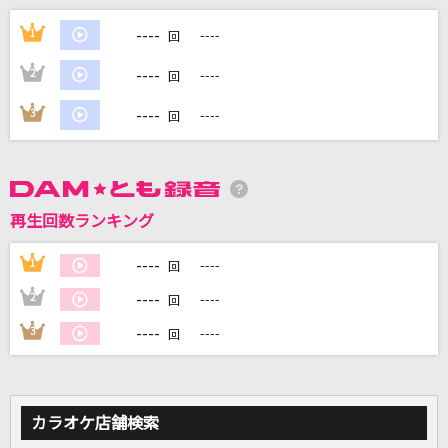
[生音]もう恋なんてしない
----
1
----
回
槇原敬之(Makihara)
----
2
----
回
forever we can make it!
----
3
----
回
THYME
[生音]炎
LiSA
再生回数ランキング
残酷な天使のテーゼ
----
1
----
回
高橋洋子
----
2
----
回
もっと見る
----
3
----
回
DAMの新曲・ランキングなど
カラオケ最新情報をチェック！
カラオケ店舗検索