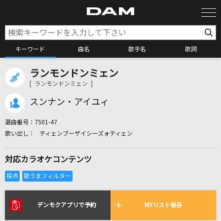
キーワード
曲名
歌手名
歌詞
ランモンドンミェン
カラオケ検索
[ ランモンドンミェン ]
スンナン・アイユィ
カラオケ店舗検索
選曲番号：
7501-47
ティェンブーザイシーズォティェン
カラオケリクエスト
対応カラオケコンテンツ
全国りれき
リアルタイムで歌われている曲の一覧
デンモクアプリで予約
MYリスト保存