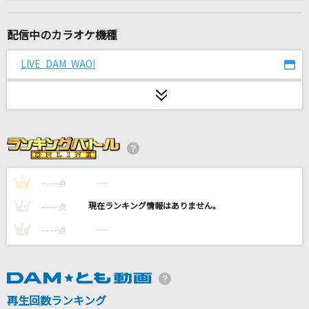
[生音]カブトムシ
aiko
配信中のカラオケ機種
逢いたくていま(ビデオクリップバージョン)
LIVE DAM WAO!
Misia
ANTENNA
Mrs. GREEN APPLE
AIZO
King Gnu
----
----
1
点
----
----
2
点
[生音]夢をかなえてドラえもん
----
----
3
点
mao
ミスカサズ
Mrs. GREEN APPLE
再生回数ランキング