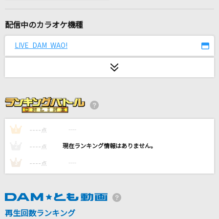
[プロオケ]firefly
BUMP OF CHICKEN
配信中のカラオケ機種
江差恋女
LIVE DAM WAO!
入山アキ子
[生音]言葉より大切なもの
嵐(アラシ)
僕は僕を好きになる
乃木坂46
----
----
1
点
----
----
2
点
籠の中に鳥
----
----
3
点
YOURNESS
平熱
Mr.Children
再生回数ランキング