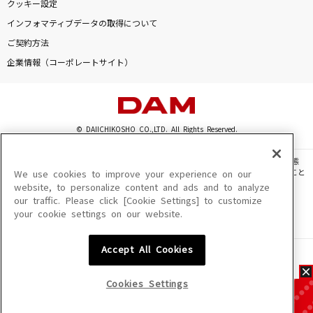
クッキー設定
インフォマティブデータの取得について
ご契約方法
企業情報（コーポレートサイト）
© DAIICHIKOSHO CO.,LTD. All Rights Reserved.
このサイトに掲載されている一切の文章・画像・写真・動画・音声等を、手段や形態
を問わず、著作権法の定める範囲を超えて無断で複製、転載、ファイル化などすること
We use cookies to improve your experience on our
を禁じます。
website, to personalize content and ads and to analyze
our traffic. Please click [Cookie Settings] to customize
楽曲及びコンテンツは、機種によりご利用いただけない場合があります。
your cookie settings on our website.
楽曲及びコンテンツの配信日、配信内容が変更になる場合があります。
楽曲によりMYリスト保存ができない場合があります。
Accept All Cookies
JASRAC許諾番号
6602250213Y31015 6602250112Y38026 6602250240Y31015
6602250241Y45122
Cookies Settings
NexTone許諾番号
ID000002945 ID000002947 ID000002937 ID000002938