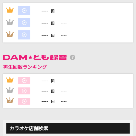
テレパシー
----
1
----
回
M!LK
----
2
----
回
缶ビール
----
3
----
回
みゆな
ファタール
GEMN
再生回数ランキング
No title
----
1
----
回
れをる
----
2
----
回
もっと見る
----
3
----
回
DAMの新曲・ランキングなど
カラオケ最新情報をチェック！
カラオケ店舗検索