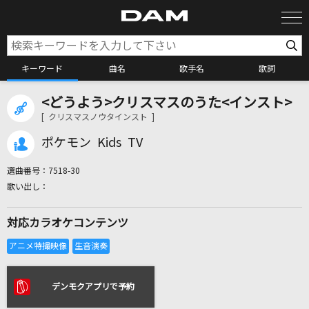
キーワード
曲名
歌手名
歌詞
<どうよう>クリスマスのうた<インスト>
カラオケ検索
[ クリスマスノウタインスト ]
ポケモン Kids TV
カラオケ店舗検索
選曲番号：
7518-30
カラオケリクエスト
対応カラオケコンテンツ
全国りれき
リアルタイムで歌われている曲の一覧
デンモクアプリで予約