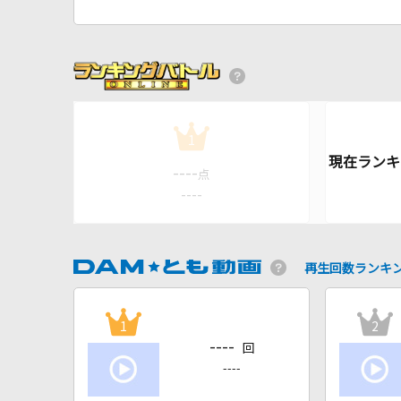
1
----
点
----
再生回数ランキ
1
2
----
回
----