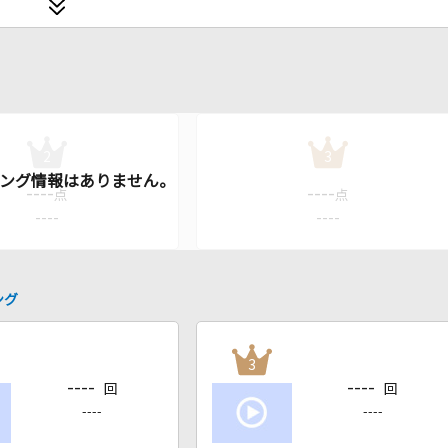
2
3
----
----
点
点
----
----
ング
3
----
----
回
回
----
----