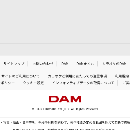
サイトマップ
お問い合わせ
DAM
DAM★とも
カラオケ＠DAM
サイトのご利用について
カラオケご利用にあたっての注意事項
利用規約
ーポリシー
クッキー設定
インフォマティブデータの取得について
ご契
© DAIICHIKOSHO CO.,LTD. All Rights Reserved.
・写真・動画・音声等を、手段や形態を問わず、著作権法の定める範囲を超えて無断で複