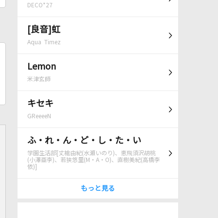
DECO*27
[良音]虹
Aqua Timez
Lemon
米津玄師
キセキ
GReeeeN
ふ・れ・ん・ど・し・た・い
学園生活部[丈槍由紀(水瀬いのり)、恵飛須沢胡桃
(小澤亜李)、若狭悠里(M・A・O)、直樹美紀(高橋李
依)]
もっと見る