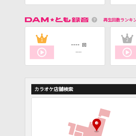
再生回数ランキ
1
2
----
回
----
カラオケ店舗検索