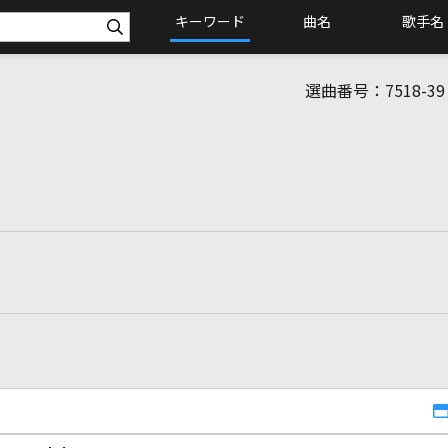
キーワード
曲名
歌手名
選曲番号：
7518-39