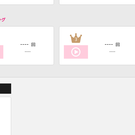
ング
3
----
----
回
回
----
----