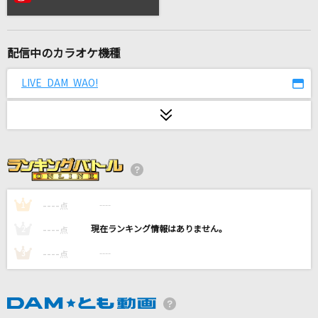
TEST ME(【推しの子】アニメバージョン)
ちゃんみな
配信中のカラオケ機種
ライラック
Mrs. GREEN APPLE
LIVE DAM WAO!
晩餐歌
tuki.
Palette
常闇トワ
----
----
1
点
[生音]Mela!
----
----
2
点
緑黄色社会
----
----
3
点
おいしい季節
椎名林檎