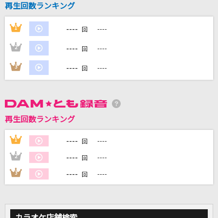
再生回数ランキング
ともに
WANIMA
----
1
----
回
[オリカラ]世界が終るまでは… 1994/6/22渋谷
----
2
----
回
公会堂
----
3
----
WANDS
回
リンネ
ハチ feat.初音ミク
再生回数ランキング
My Voice Is For You
----
1
----
＝LOVE
回
----
2
----
回
もっと見る
----
3
----
回
DAMの新曲・ランキングなど
カラオケ最新情報をチェック！
カラオケ店舗検索