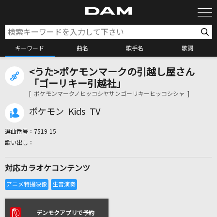
キーワード
曲名
歌手名
歌詞
<うた>ポケモンマークの引越し屋さん
カラオケ検索
「ゴーリキー引越社」
[ ポケモンマークノヒッコシヤサンゴーリキーヒッコシシャ ]
カラオケ店舗検索
ポケモン Kids TV
選曲番号：
7519-15
カラオケリクエスト
対応カラオケコンテンツ
全国りれき
リアルタイムで歌われている曲の一覧
デンモクアプリで予約