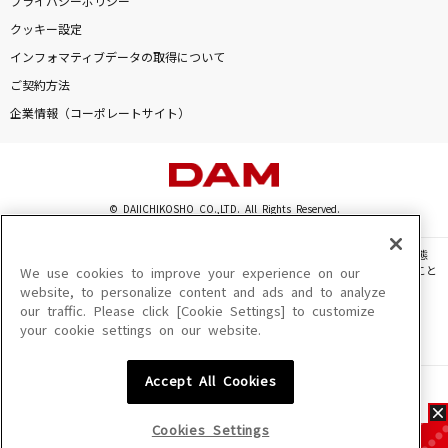
プライバシーポリシー
クッキー設定
インフォマティブデータの取得について
ご契約方法
企業情報（コーポレートサイト）
© DAIICHIKOSHO CO.,LTD. All Rights Reserved.
このサイトに掲載されている一切の文章・画像・写真・動画・音声等を、手段や形態
を問わず、著作権法の定める範囲を超えて無断で複製、転載、ファイル化などすること
We use cookies to improve your experience on our
を禁じます。
website, to personalize content and ads and to analyze
our traffic. Please click [Cookie Settings] to customize
楽曲及びコンテンツは、機種によりご利用いただけない場合があります。
your cookie settings on our website.
楽曲及びコンテンツの配信日、配信内容が変更になる場合があります。
楽曲によりMYリスト保存ができない場合があります。
Accept All Cookies
JASRAC許諾番号
6602250213Y31015 6602250112Y38026 6602250240Y31015
6602250241Y45122
Cookies Settings