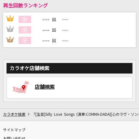
再生回数ランキング
----
1
----
回
DAMに会員登録・ログインして
----
2
----
カラオケをもっと楽しもう！
回
----
3
----
回
自宅でカラオケ歌い放題！
カラオケ店舗検索
家族や友達と一緒に！練習にも！
店舗検索
カラオケ検索
「[生音]Silly Love Songs (演奏:COMMA-DADA)[心のラヴ・
サイトマップ
お問い合わせ