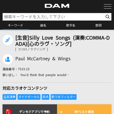
キーワード
曲名
歌手名
歌詞
[生音]Silly Love Songs (演奏:COMMA-D
カラオケ検索
ADA)[心のラヴ・ソング]
[ ココロノラブソング ]
カラオケ店舗検索
Paul McCartney & Wings
選曲番号：
7533-23
カラオケリクエスト
You'd think that people would…
対応カラオケコンテンツ
全国りれき
リアルタイムで歌われている曲の一覧
デンモクアプリで予約
MYリスト保存