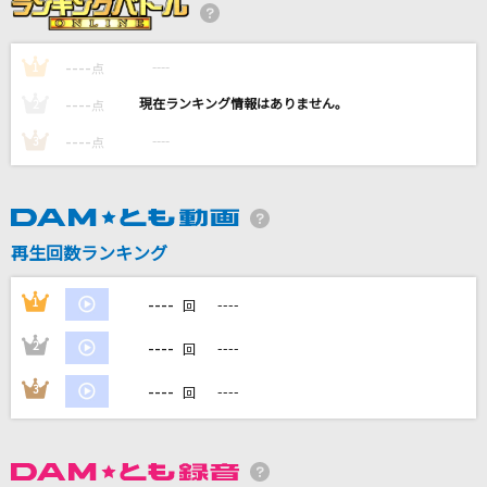
[生音]To Love You More [トゥ・ラヴ・ユー・
モア]
----
----
1
Celine Dion With Special Guests Kryzler & Kompany
点
----
----
2
点
群像夏
----
----
3
点
パン野実々美
[生音]君の知らない物語
supercell
再生回数ランキング
Pretender
----
1
----
回
Official髭男dism
----
2
----
回
もっと見る
----
3
----
回
DAMの新曲・ランキングなど
カラオケ最新情報をチェック！