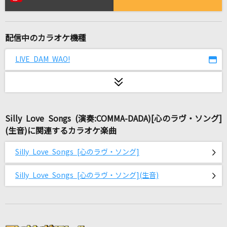
ANIMA
ReoNa
配信中のカラオケ機種
桜が降る夜は
あいみょん
LIVE DAM WAO!
[生音]炎
LiSA
Silly Love Songs (演奏:COMMA-DADA)[心のラヴ・ソング]
[生音]HOTEL PACIFIC
(生音)に関連するカラオケ楽曲
サザンオールスターズ
Silly Love Songs [心のラヴ・ソング]
愛くださいませ
≠ME
Silly Love Songs [心のラヴ・ソング](生音)
[生音]季節の中で
松山千春