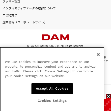
クッキー設定
インフォマティブデータの取得について
ご契約方法
企業情報（コーポレートサイト）
© DAIICHIKOSHO CO.,LTD. All Rights Reserved.
このサイトに掲載されている一切の文章・画像・写真・動画・音声等を、手段や形態
を問わず、著作権法の定める範囲を超えて無断で複製、転載、ファイル化などすること
We use cookies to improve your experience on our
を禁じます。
website, to personalize content and ads and to analyze
our traffic. Please click [Cookie Settings] to customize
楽曲及びコンテンツは、機種によりご利用いただけない場合があります。
your cookie settings on our website.
楽曲及びコンテンツの配信日、配信内容が変更になる場合があります。
楽曲によりMYリスト保存ができない場合があります。
Accept All Cookies
JASRAC許諾番号
6602250213Y31015 6602250112Y38026 6602250240Y31015
6602250241Y45122
Cookies Settings
NexTone許諾番号
ID000002945 ID000002947 ID000002937 ID000002938