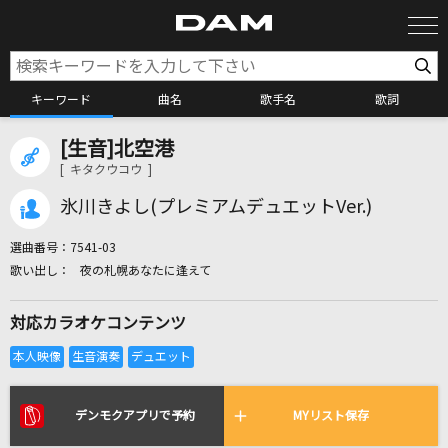
キーワード
曲名
歌手名
歌詞
[生音]北空港
カラオケ検索
[ キタクウコウ ]
氷川きよし(プレミアムデュエットVer.)
カラオケ店舗検索
選曲番号：
7541-03
夜の札幌あなたに逢えて
カラオケリクエスト
対応カラオケコンテンツ
全国りれき
リアルタイムで歌われている曲の一覧
デンモクアプリで予約
MYリスト保存