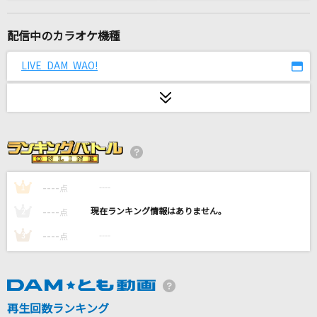
Believe
玉置成実
配信中のカラオケ機種
[生音]for you...
LIVE DAM WAO!
高橋真梨子
恋の方程式-my sweet darlin'-
ふぉれすとぴれお feat.めらみぽっぷ
ANTENNA
Mrs. GREEN APPLE
----
----
1
点
----
----
2
点
[オリカラ]世界が終るまでは… 1994/6/22渋谷
公会堂
----
----
3
点
WANDS
感電(ビデオクリップバージョン)
再生回数ランキング
米津玄師