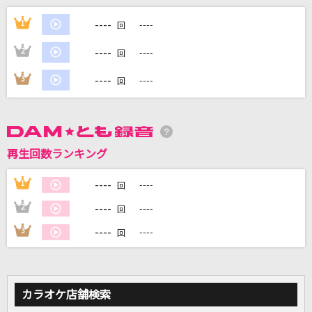
----
[生音]芽ぐみの雨
1
----
回
やなぎなぎ
----
2
----
回
Butter-Fly
----
3
----
回
和田光司
流転の花
伍代夏子
再生回数ランキング
Lemon
----
1
----
回
米津玄師
----
2
----
回
----
3
----
もっと見る
回
DAMの新曲・ランキングなど
カラオケ最新情報をチェック！
カラオケ店舗検索