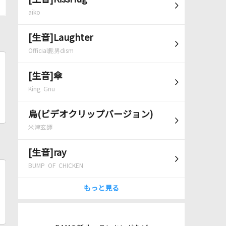
aiko
[生音]Laughter
Official髭男dism
[生音]傘
King Gnu
烏(ビデオクリップバージョン)
米津玄師
[生音]ray
BUMP OF CHICKEN
もっと見る