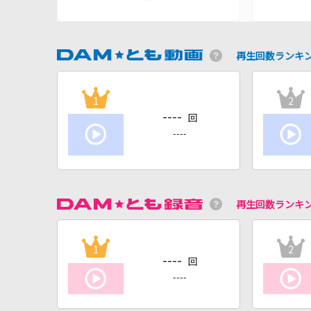
再生回数ランキ
1
2
----
回
----
再生回数ランキ
1
2
----
回
----