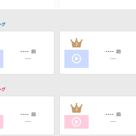
ング
3
----
----
回
回
----
----
ング
3
----
----
回
回
----
----