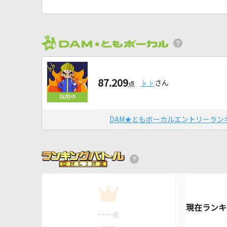
87.209
♭♭
さん
点
DAM★ともボーカルエントリーラン
1
----
点
----