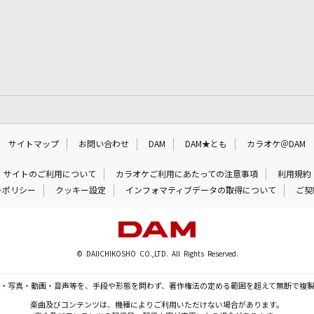
サイトマップ
お問い合わせ
DAM
DAM★とも
カラオケ＠DAM
サイトのご利用について
カラオケご利用にあたっての注意事項
利用規約
ーポリシー
クッキー設定
インフォマティブデータの取得について
ご契
© DAIICHIKOSHO CO.,LTD. All Rights Reserved.
・写真・動画・音声等を、手段や形態を問わず、著作権法の定める範囲を超えて無断で複
楽曲及びコンテンツは、機種によりご利用いただけない場合があります。