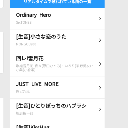
リアルタイムで歌われている曲の一覧
Ordinary Hero
SixTONES
[生音]小さな恋のうた
MONGOL800
回レ!雪月花
歌組雪月花 夜々(原田ひとみ)・いろり(茅野愛衣)・
小紫(小倉唯)
JUST LIVE MORE
鎧武乃風
[生音]ひとりぼっちのハブラシ
桜庭裕一郎
[生音]KissHug