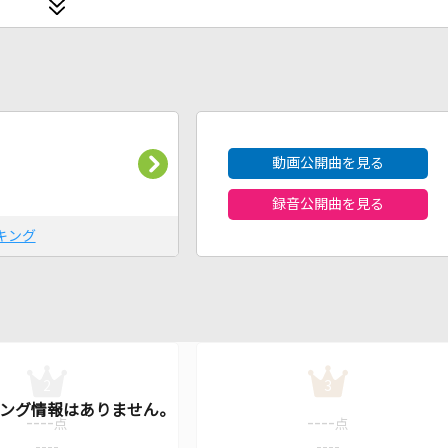
2026年8月度
動画公開曲を見る
録音公開曲を見る
キング
2
3
----
----
点
点
----
----