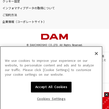
クッキー設定
インフォマティブデータの取得について
ご契約方法
企業情報（コーポレートサイト）
© DAIICHIKOSHO CO.,LTD. All Rights Reserved.
このサイトに掲載されている一切の文章・画像・写真・動画・音声等を、手段や形態
を問わず、著作権法の定める範囲を超えて無断で複製、転載、ファイル化などすること
We use cookies to improve your experience on our
を禁じます。
website, to personalize content and ads and to analyze
our traffic. Please click [Cookie Settings] to customize
楽曲及びコンテンツは、機種によりご利用いただけない場合があります。
your cookie settings on our website.
楽曲及びコンテンツの配信日、配信内容が変更になる場合があります。
楽曲によりMYリスト保存ができない場合があります。
Accept All Cookies
JASRAC許諾番号
6602250213Y31015 6602250112Y38026 6602250240Y31015
6602250241Y45122
Cookies Settings
NexTone許諾番号
ID000002945 ID000002947 ID000002937 ID000002938