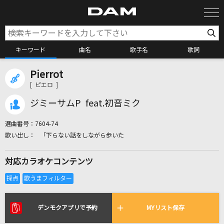
キーワード
曲名
歌手名
歌詞
Pierrot
カラオケ検索
[ ピエロ ]
ジミーサムP feat.初音ミク
カラオケ店舗検索
選曲番号：
7604-74
「下らない話をしながら歩いた
カラオケリクエスト
対応カラオケコンテンツ
全国りれき
リアルタイムで歌われている曲の一覧
デンモクアプリで予約
MYリスト保存