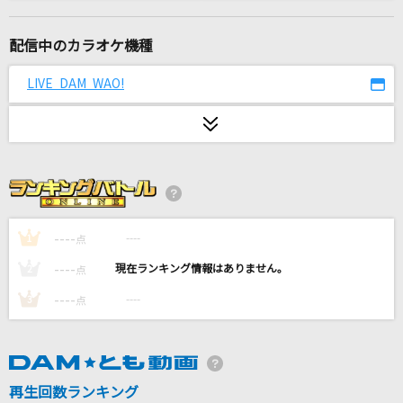
A Love Song Feat. DETERMINATIONS
EGO-WRAPPIN'
配信中のカラオケ機種
[生音]シングル・アゲイン
LIVE DAM WAO!
竹内まりや
[生音]黄色
back number
[生音]ビンテージ
Official髭男dism
----
----
1
点
----
----
2
点
ぷりきゅきゅ
----
----
3
点
CUTIE STREET
Magic
Mrs. GREEN APPLE
再生回数ランキング