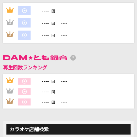
ジレンマ
----
1
----
回
DECO*27
----
2
----
回
The Rolling Riceball
----
3
----
回
初星学園
サマーナイトタウン
モーニング娘。
再生回数ランキング
燃えよ
----
1
----
回
藤井 風
----
2
----
回
もっと見る
----
3
----
回
DAMの新曲・ランキングなど
カラオケ最新情報をチェック！
カラオケ店舗検索