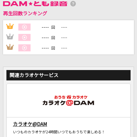
再生回数ランキング
DAMに会員登録・ログインして
カラオケをもっと楽しもう！
----
1
----
回
----
2
----
回
----
3
----
回
自宅でカラオケ歌い放題！
家族や友達と一緒に！練習にも！
関連カラオケサービス
カラオケ@DAM
いつものカラオケが24時間いつでもおうちで楽しめる！