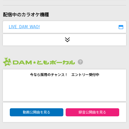
とくべチュ、して
＝LOVE
配信中のカラオケ機種
告白
LIVE DAM WAO!
杜このみ
マツケンサンバⅡ
松平健(KEN MATSUDAIRA)
2026年8月度
BANG!!
今なら採用のチャンス！ エントリー受付中
Snow Man
紅蓮華
LiSA
DAM★ともボーカルエントリーランキング
[生音]シルエット
動画公開曲を見る
録音公開曲を見る
KANA-BOON