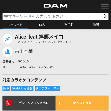
キーワード
曲名
歌手名
歌詞
Alice feat.拝郷メイコ
カラオケ検索
[ アリスフィーチャリングハイゴウメイコ ]
古川本舗
カラオケ店舗検索
選曲番号：
7606-19
遠い、遠い、笑えない話。
カラオケリクエスト
対応カラオケコンテンツ
全国りれき
リアルタイムで歌われている曲の一覧
デンモクアプリで予約
MYリスト保存