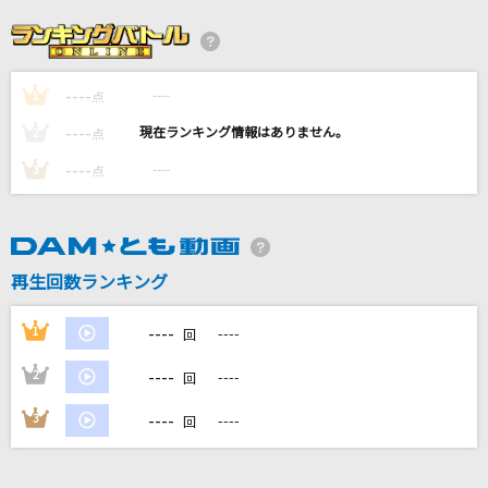
いつか
Saucy Dog
----
----
1
ホログラム
点
NICO Touches the Walls
----
----
2
点
----
----
3
点
Red Angel
ポケットビスケッツ
誘惑
再生回数ランキング
GLAY
----
1
----
回
もっと見る
----
2
----
回
DAMの新曲・ランキングなど
----
3
----
回
カラオケ最新情報をチェック！