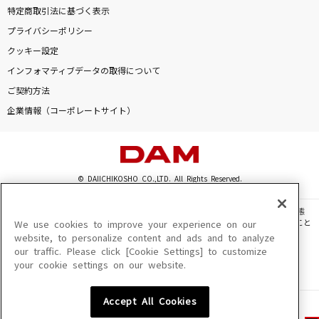
特定商取引法に基づく表示
プライバシーポリシー
クッキー設定
インフォマティブデータの取得について
ご契約方法
企業情報（コーポレートサイト）
© DAIICHIKOSHO CO.,LTD. All Rights Reserved.
このサイトに掲載されている一切の文章・画像・写真・動画・音声等を、手段や形態
を問わず、著作権法の定める範囲を超えて無断で複製、転載、ファイル化などすること
We use cookies to improve your experience on our
を禁じます。
website, to personalize content and ads and to analyze
our traffic. Please click [Cookie Settings] to customize
楽曲及びコンテンツは、機種によりご利用いただけない場合があります。
your cookie settings on our website.
楽曲及びコンテンツの配信日、配信内容が変更になる場合があります。
楽曲によりMYリスト保存ができない場合があります。
Accept All Cookies
JASRAC許諾番号
6602250213Y31015 6602250112Y38026 6602250240Y31015