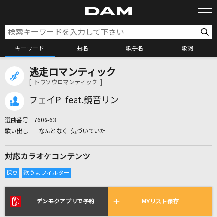
キーワード
曲名
歌手名
歌詞
逃走ロマンティック
カラオケ検索
[ トウソウロマンティック ]
フェイP feat.鏡音リン
カラオケ店舗検索
選曲番号：
7606-63
なんとなく 気づいていた
カラオケリクエスト
対応カラオケコンテンツ
全国りれき
リアルタイムで歌われている曲の一覧
デンモクアプリで予約
MYリスト保存