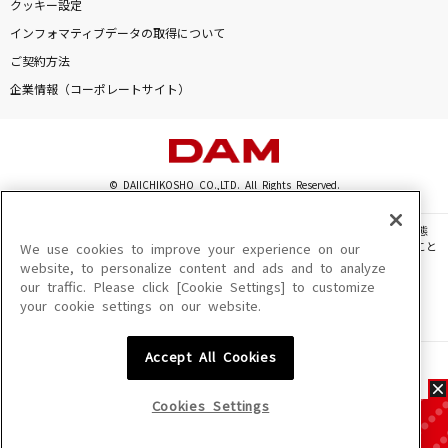
クッキー設定
インフォマティブデータの取得について
ご契約方法
企業情報（コーポレートサイト）
© DAIICHIKOSHO CO.,LTD. All Rights Reserved.
このサイトに掲載されている一切の文章・画像・写真・動画・音声等を、手段や形態
を問わず、著作権法の定める範囲を超えて無断で複製、転載、ファイル化などすること
We use cookies to improve your experience on our
を禁じます。
website, to personalize content and ads and to analyze
our traffic. Please click [Cookie Settings] to customize
楽曲及びコンテンツは、機種によりご利用いただけない場合があります。
your cookie settings on our website.
楽曲及びコンテンツの配信日、配信内容が変更になる場合があります。
楽曲によりMYリスト保存ができない場合があります。
Accept All Cookies
JASRAC許諾番号
6602250213Y31015 6602250112Y38026 6602250240Y31015
6602250241Y45122
Cookies Settings
NexTone許諾番号
ID000002945 ID000002947 ID000002937 ID000002938