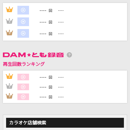
愛くださいませ
----
1
----
回
≠ME
----
2
----
回
[オリカラ]揺れる想い
----
3
----
回
ZARD
眠り姫
SEKAI NO OWARI(世界の終わり)
再生回数ランキング
[プロオケ]ごめんね…
----
1
----
回
高橋真梨子
----
2
----
回
もっと見る
----
3
----
回
DAMの新曲・ランキングなど
カラオケ最新情報をチェック！
カラオケ店舗検索