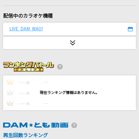
夜の踊り子
サカナクション
配信中のカラオケ機種
イエス
LIVE DAM WAO!
Acid Black Cherry
Love me,Love you
Mrs. GREEN APPLE
幽霊船戦(ビデオクリップバージョン)
宝鐘マリン
----
----
1
点
----
----
2
点
モス(ビデオクリップバージョン)
----
----
3
点
サカナクション
[生音]Fighter
KANA-BOON
再生回数ランキング