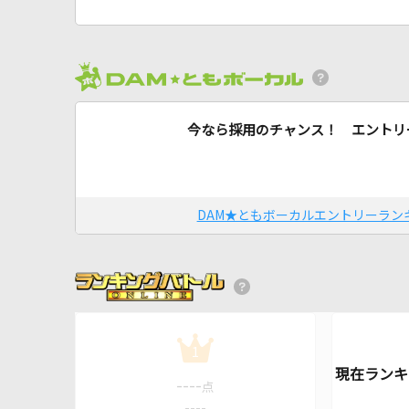
今なら採用のチャンス！ エントリ
DAM★ともボーカルエントリーラン
1
----
点
----