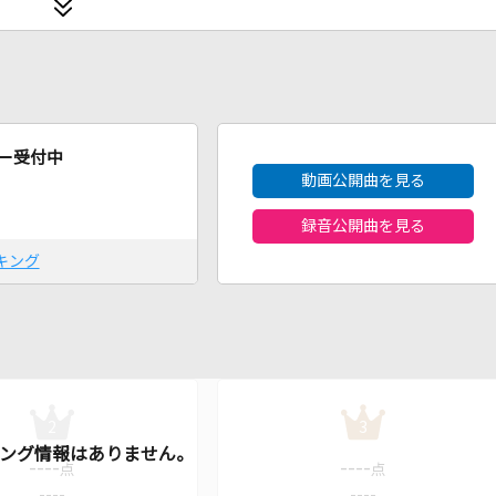
2026年8月度
ー受付中
動画公開曲を見る
録音公開曲を見る
キング
2
3
----
----
点
点
----
----