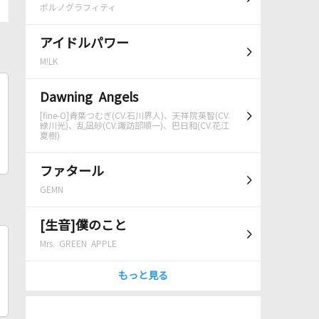
ポルノグラフィティ
アイドルパワー
M!LK
Dawning Angels
[fine-O]青葉つむぎ(CV.石川界人)、天祥院英智(CV.
緑川光)、乱凪砂(CV.諏訪部順一)、巴日和(CV.花江
夏樹)
ファタール
GEMN
[生音]僕のこと
Mrs. GREEN APPLE
もっと見る