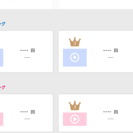
ング
3
----
----
回
回
----
----
ング
3
----
----
回
回
----
----