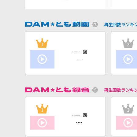
再生回数ランキ
1
2
----
回
----
再生回数ランキ
1
2
----
回
----