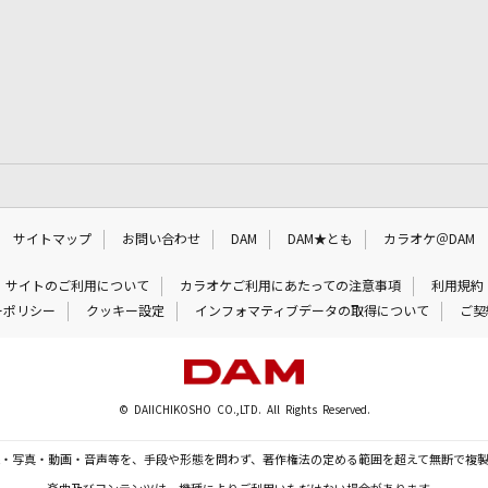
サイトマップ
お問い合わせ
DAM
DAM★とも
カラオケ＠DAM
サイトのご利用について
カラオケご利用にあたっての注意事項
利用規約
ーポリシー
クッキー設定
インフォマティブデータの取得について
ご契
© DAIICHIKOSHO CO.,LTD. All Rights Reserved.
・写真・動画・音声等を、手段や形態を問わず、著作権法の定める範囲を超えて無断で複