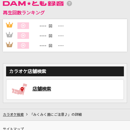
再生回数ランキング
DAMに会員登録・ログインして
カラオケをもっと楽しもう！
----
1
----
回
----
2
----
回
----
3
----
回
自宅でカラオケ歌い放題！
家族や友達と一緒に！練習にも！
カラオケ店舗検索
店舗検索
カラオケ検索
「みくみく菌にご注意♪」の詳細
サイトマップ