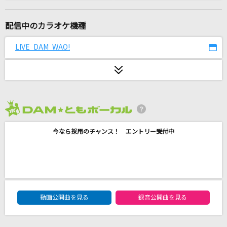
[生音]銀の龍の背に乗って
中島みゆき
配信中のカラオケ機種
[生音]さよならエレジー
LIVE DAM WAO!
菅田将暉
初音ミクの激唱(LONG VERSION)
Storyteller(GAiA×cosMo@暴走P) feat.初音ミク
2026年8月度
[生音]あばよ さよなら
今なら採用のチャンス！ エントリー受付中
大江裕
カスミソウ
This is LAST
DAM★ともボーカルエントリーランキング
ウィーゴー!
動画公開曲を見る
録音公開曲を見る
きただにひろし