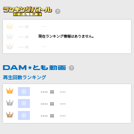
[生音]証
flumpool
----
----
1
ダーリン
点
Mrs. GREEN APPLE
----
----
2
点
----
----
3
点
[生音]恋におちて-Fall in love-
小林明子
イケナイ太陽
再生回数ランキング
ORANGE RANGE
----
1
----
回
もっと見る
----
2
----
回
DAMの新曲・ランキングなど
----
3
----
回
カラオケ最新情報をチェック！