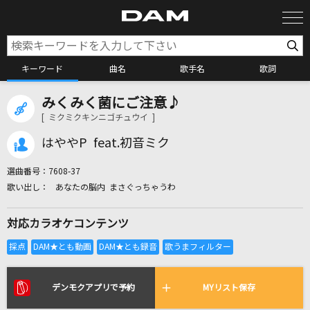
キーワード
曲名
歌手名
歌詞
みくみく菌にご注意♪
カラオケ検索
[ ミクミクキンニゴチュウイ ]
はややP feat.初音ミク
カラオケ店舗検索
選曲番号：
7608-37
あなたの脳内 まさぐっちゃうわ
カラオケリクエスト
対応カラオケコンテンツ
全国りれき
リアルタイムで歌われている曲の一覧
デンモクアプリで予約
MYリスト保存