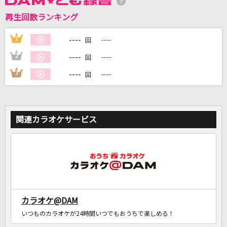
再生回数ランキング
DAMに会員登録・ログインして
カラオケをもっと楽しもう！
----
1
----
回
----
2
----
回
----
3
----
回
自宅でカラオケ歌い放題！
家族や友達と一緒に！練習にも！
関連カラオケサービス
カラオケ@DAM
いつものカラオケが24時間いつでもおうちで楽しめる！