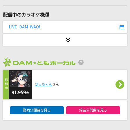
神風エクスプレス
焚吐×みやかわくん
配信中のカラオケ機種
禁断のレジスタンス
LIVE DAM WAO!
水樹奈々
[生音]犬とバカ猫
セカンドバッカー
2026年8月度
だから僕は音楽を辞めた
ヨルシカ
はっちゃん
さん
怪獣の花唄
91.959
点
Vaundy
DAM★ともボーカルエントリーランキング
動画公開曲を見る
録音公開曲を見る
[生音]ブルーアンバー
back number