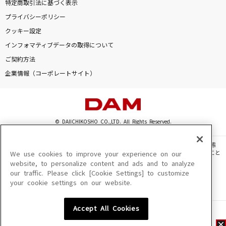
特定商取引法に基づく表示
プライバシーポリシー
クッキー設定
インフォマティブデータの取得について
ご契約方法
企業情報（コーポレートサイト）
© DAIICHIKOSHO CO.,LTD. All Rights Reserved.
このサイトに掲載されている一切の文章・画像・写真・動画・音声等を、手段や形態
を問わず、著作権法の定める範囲を超えて無断で複製、転載、ファイル化などすること
We use cookies to improve your experience on our
を禁じます。
website, to personalize content and ads and to analyze
our traffic. Please click [Cookie Settings] to customize
楽曲及びコンテンツは、機種によりご利用いただけない場合があります。
your cookie settings on our website.
楽曲及びコンテンツの配信日、配信内容が変更になる場合があります。
楽曲によりMYリスト保存ができない場合があります。
Accept All Cookies
JASRAC許諾番号
6602250213Y31015 6602250112Y38026 6602250240Y31015
6602250241Y45122