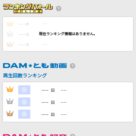
I Surrender [アイ・サレンダー]
Rainbow
----
----
1
点
11月のアンクレット
----
----
2
点
AKB48
----
----
3
点
君がいるだけで
米米CLUB
花火大会
再生回数ランキング
ACE COLLECTION
----
1
----
回
もっと見る
----
2
----
回
DAMの新曲・ランキングなど
----
3
----
回
カラオケ最新情報をチェック！