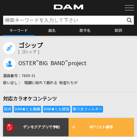
キーワード
曲名
歌手名
歌詞
ゴシップ
カラオケ検索
[ ゴシップ ]
OSTER”BIG BAND”project
カラオケ店舗検索
選曲番号：
7609-31
暗闇に紛れて戯れる 秘密たちが
カラオケリクエスト
対応カラオケコンテンツ
全国りれき
リアルタイムで歌われている曲の一覧
デンモクアプリで予約
MYリスト保存