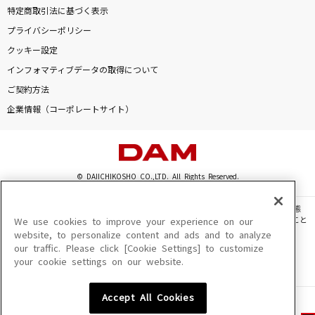
特定商取引法に基づく表示
プライバシーポリシー
クッキー設定
インフォマティブデータの取得について
ご契約方法
企業情報（コーポレートサイト）
© DAIICHIKOSHO CO.,LTD. All Rights Reserved.
このサイトに掲載されている一切の文章・画像・写真・動画・音声等を、手段や形態
を問わず、著作権法の定める範囲を超えて無断で複製、転載、ファイル化などすること
We use cookies to improve your experience on our
を禁じます。
website, to personalize content and ads and to analyze
our traffic. Please click [Cookie Settings] to customize
楽曲及びコンテンツは、機種によりご利用いただけない場合があります。
your cookie settings on our website.
楽曲及びコンテンツの配信日、配信内容が変更になる場合があります。
楽曲によりMYリスト保存ができない場合があります。
Accept All Cookies
JASRAC許諾番号
6602250213Y31015 6602250112Y38026 6602250240Y31015