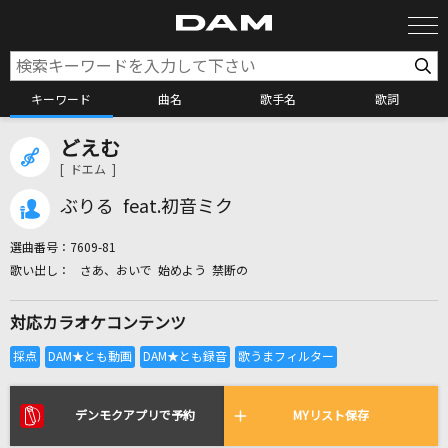
キーワード
曲名
歌手名
歌詞
どえむ
カラオケ検索
[ ドエム ]
ぶりる feat.初音ミク
カラオケ店舗検索
選曲番号：
7609-81
さあ、おいで 始めよう 禁断の
カラオケリクエスト
対応カラオケコンテンツ
全国りれき
リアルタイムで歌われている曲の一覧
デンモクアプリで予約
MYリスト保存