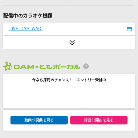
バニラ
きゃない
配信中のカラオケ機種
最後の雨
LIVE DAM WAO!
中西保志
[生音]サマー・サスピション
杉山清貴&オメガトライブ
2026年8月度
[生音]水に咲く花・支笏湖へ
今なら採用のチャンス！ エントリー受付中
水森かおり
ダーリン
Mrs. GREEN APPLE
DAM★ともボーカルエントリーランキング
透明人間
動画公開曲を見る
録音公開曲を見る
東京事変