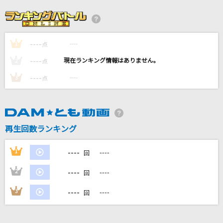
Aitai
加藤ミリヤ
----
----
1
カブトムシ
点
aiko
----
----
2
点
----
----
3
点
[生音]遠い恋のリフレイン
T-BOLAN
コトノハカンタービレ
再生回数ランキング
[ALKALOID]天城一彩(CV.梶原岳人)、白鳥藍良(CV.天崎滉平)、礼瀬マヨイ
(CV.重松千晴)、風早巽(CV.中澤まさとも)
----
1
----
回
もっと見る
----
2
----
回
----
3
----
DAMの新曲・ランキングなど
回
カラオケ最新情報をチェック！