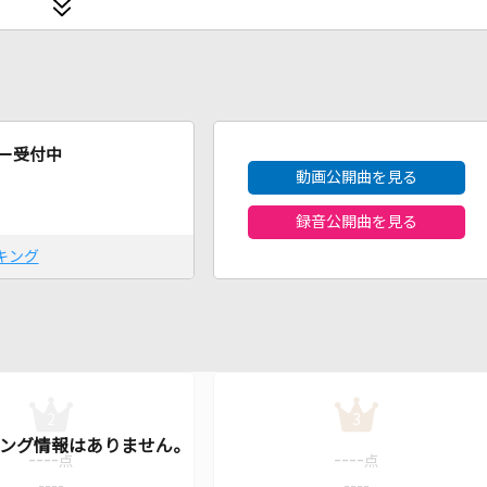
2026年8月度
ー受付中
動画公開曲を見る
録音公開曲を見る
キング
2
3
----
----
点
点
----
----