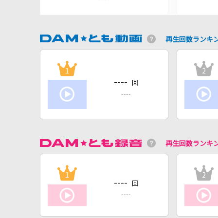
再生回数ランキ
1
2
----
回
----
再生回数ランキ
1
2
----
回
----