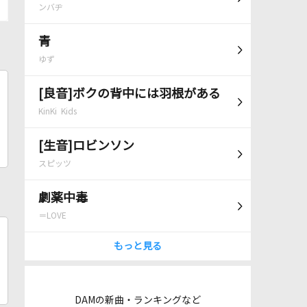
ンバヂ
青
ゆず
[良音]ボクの背中には羽根がある
KinKi Kids
[生音]ロビンソン
スピッツ
劇薬中毒
＝LOVE
もっと見る
DAMの新曲・ランキングなど