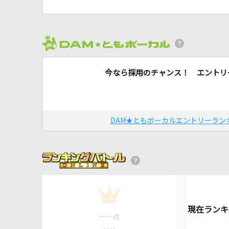
今なら採用のチャンス！ エントリ
DAM★ともボーカルエントリーラン
1
----
点
----