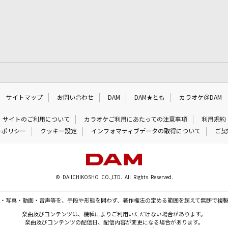
サイトマップ
お問い合わせ
DAM
DAM★とも
カラオケ＠DAM
サイトのご利用について
カラオケご利用にあたっての注意事項
利用規約
ーポリシー
クッキー設定
インフォマティブデータの取得について
ご契
© DAIICHIKOSHO CO.,LTD. All Rights Reserved.
・写真・動画・音声等を、手段や形態を問わず、著作権法の定める範囲を超えて無断で複
楽曲及びコンテンツは、機種によりご利用いただけない場合があります。
楽曲及びコンテンツの配信日、配信内容が変更になる場合があります。