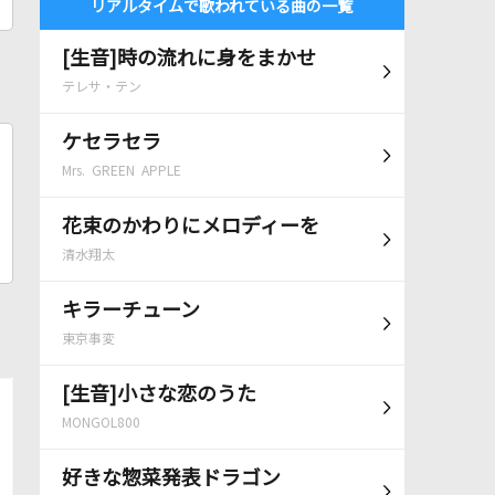
リアルタイムで歌われている曲の一覧
[生音]時の流れに身をまかせ
テレサ・テン
ケセラセラ
Mrs. GREEN APPLE
花束のかわりにメロディーを
清水翔太
キラーチューン
東京事変
[生音]小さな恋のうた
MONGOL800
好きな惣菜発表ドラゴン