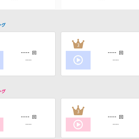
ング
3
----
----
回
回
----
----
ング
3
----
----
回
回
----
----