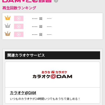
再生回数ランキング
DAMに会員登録・ログインして
カラオケをもっと楽しもう！
----
1
----
回
----
2
----
回
----
3
----
回
自宅でカラオケ歌い放題！
家族や友達と一緒に！練習にも！
関連カラオケサービス
カラオケ@DAM
いつものカラオケが24時間いつでもおうちで楽しめる！