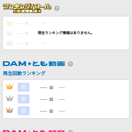
Error
GARNiDELiA
----
----
1
点
BURN
----
----
2
点
FLOW
----
----
3
点
春立ちぬ
川野夏美
光芒
再生回数ランキング
B'z
----
1
----
回
もっと見る
----
2
----
回
DAMの新曲・ランキングなど
----
3
----
回
カラオケ最新情報をチェック！