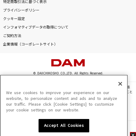
特定商取引法に基づく表示
プライバシーポリシー
クッキー設定
インフォマティブデータの取得について
ご契約方法
企業情報（コーポレートサイト）
© DAIICHIKOSHO CO.,LTD. All Rights Reserved.
このサイトに掲載されている一切の文章・画像・写真・動画・音声等を、手段や形態
を問わず、著作権法の定める範囲を超えて無断で複製、転載、ファイル化などすること
We use cookies to improve your experience on our
を禁じます。
website, to personalize content and ads and to analyze
our traffic. Please click [Cookie Settings] to customize
楽曲及びコンテンツは、機種によりご利用いただけない場合があります。
your cookie settings on our website.
楽曲及びコンテンツの配信日、配信内容が変更になる場合があります。
楽曲によりMYリスト保存ができない場合があります。
Accept All Cookies
JASRAC許諾番号
6602250213Y31015 6602250112Y38026 6602250240Y31015
6602250241Y45122