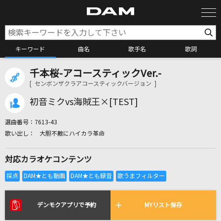
キーワード
曲名
歌手名
歌詞
千本桜-アコースティックVer.-
カラオケ検索
[ センボンザクラアコースティックバージョン ]
初音ミクvs海賊王×[TEST]
カラオケ店舗検索
選曲番号：
7613-43
大胆不敵にハイカラ革命
カラオケリクエスト
対応カラオケコンテンツ
全国りれき
リアルタイムで歌われている曲の一覧
デンモクアプリで予約
MYリスト保存