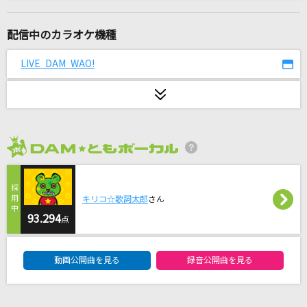
[生音]ピースサイン
米津玄師
配信中のカラオケ機種
[生音]366日
LIVE DAM WAO!
HY
[生音]veil
須田景凪
2026年8月度
すずめ feat.十明
RADWIMPS
キリコ☆歌詞太郎
さん
100点の私で会いに行こう
93.294
点
ideal peco
DAM★ともボーカルエントリーランキング
動画公開曲を見る
録音公開曲を見る
Tomorrow's way
YUI