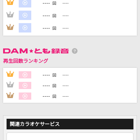
----
1
----
回
----
2
----
回
DAMに会員登録・ログインして
----
3
----
回
カラオケをもっと楽しもう！
再生回数ランキング
自宅でカラオケ歌い放題！
家族や友達と一緒に！練習にも！
----
1
----
回
----
2
----
回
----
3
----
回
関連カラオケサービス