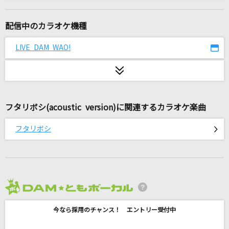
All Falls Down feat. Juliander [オール・フォ
ールズ・ダウン]
配信中のカラオケ機種
Alan Walker, Noah Cyrus & Digital Farm Animals
LIVE DAM WAO!
シャル・ウィ・ダンス?
ReoNa
あいつら全員同窓会
ずっと真夜中でいいのに。
フタリボシ(acoustic version)に関連するカラオケ楽曲
フタリボシ
[生音]ツバサ
アンダーグラフ
サラバ、愛しき悲しみたちよ
ももいろクローバーZ
2026年8月度
Everything's All Right
今なら採用のチャンス！ エントリー受付中
倉木麻衣