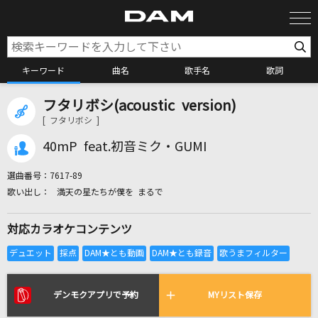
キーワード
曲名
歌手名
歌詞
フタリボシ(acoustic version)
カラオケ検索
[ フタリボシ ]
40mP feat.初音ミク・GUMI
カラオケ店舗検索
選曲番号：
7617-89
満天の星たちが僕を まるで
カラオケリクエスト
対応カラオケコンテンツ
全国りれき
リアルタイムで歌われている曲の一覧
デンモクアプリで予約
MYリスト保存