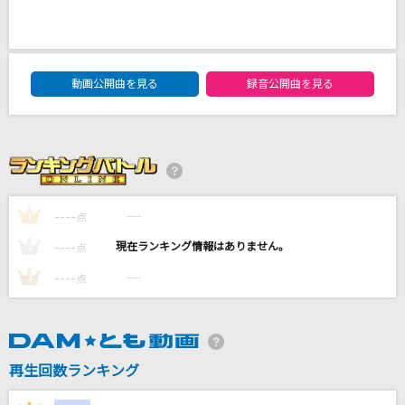
[生音]翳(かげ)りゆく部屋
松任谷由実(荒井由実)
DAM★ともボーカルエントリーランキング
動画公開曲を見る
録音公開曲を見る
[生音]空に歌えば
amazarashi
踊り子
Vaundy
----
----
1
点
Fanfare
----
----
2
点
TWICE
----
----
3
点
もっと見る
DAMの新曲・ランキングなど
再生回数ランキング
カラオケ最新情報をチェック！