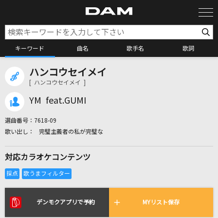
キーワード
曲名
歌手名
歌詞
ハンコウセイメイ
カラオケ検索
[ ハンコウセイメイ ]
YM feat.GUMI
カラオケ店舗検索
選曲番号：
7618-09
完璧主義者の私が完璧な
カラオケリクエスト
対応カラオケコンテンツ
全国りれき
リアルタイムで歌われている曲の一覧
デンモクアプリで予約
MYリスト保存