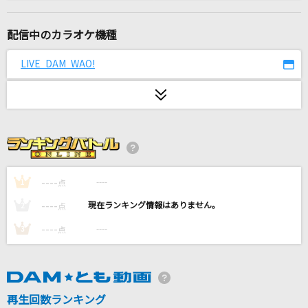
アトラクトライト
*Luna
配信中のカラオケ機種
ヴィーナスとジーザス
LIVE DAM WAO!
やくしまるえつこ
旅路
藤井 風
IRIS OUT
米津玄師
----
----
1
点
----
----
2
点
消えない虹
----
----
3
点
B'z
秘密
嵐(アラシ)
再生回数ランキング