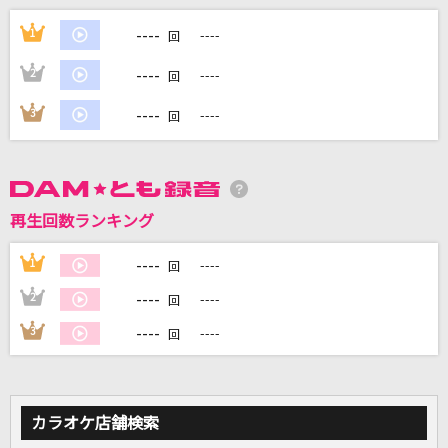
[生音]桜
----
1
----
回
コブクロ
----
2
----
回
Starting Now ～新しい私へ
----
3
----
回
清水美依紗
ケセラセラ
Mrs. GREEN APPLE
再生回数ランキング
POP STAR
----
1
----
回
平井堅
----
2
----
回
もっと見る
----
3
----
回
DAMの新曲・ランキングなど
カラオケ最新情報をチェック！
カラオケ店舗検索