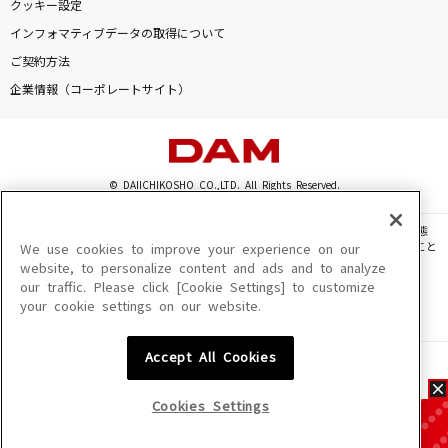
クッキー設定
インフォマティブデータの取得について
ご契約方法
企業情報（コーポレートサイト）
© DAIICHIKOSHO CO.,LTD. All Rights Reserved.
このサイトに掲載されている一切の文章・画像・写真・動画・音声等を、手段や形態
を問わず、著作権法の定める範囲を超えて無断で複製、転載、ファイル化などすること
We use cookies to improve your experience on our
を禁じます。
website, to personalize content and ads and to analyze
our traffic. Please click [Cookie Settings] to customize
楽曲及びコンテンツは、機種によりご利用いただけない場合があります。
your cookie settings on our website.
楽曲及びコンテンツの配信日、配信内容が変更になる場合があります。
楽曲によりMYリスト保存ができない場合があります。
Accept All Cookies
JASRAC許諾番号
6602250213Y31015 6602250112Y38026 6602250240Y31015
6602250241Y45122
Cookies Settings
NexTone許諾番号
ID000002945 ID000002947 ID000002937 ID000002938