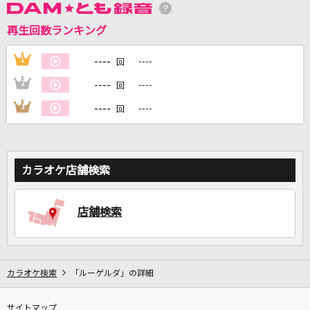
再生回数ランキング
DAMに会員登録・ログインして
----
1
----
回
カラオケをもっと楽しもう！
----
2
----
回
----
3
----
回
自宅でカラオケ歌い放題！
家族や友達と一緒に！練習にも！
カラオケ店舗検索
店舗検索
カラオケ検索
「ルーゲルダ」の詳細
サイトマップ