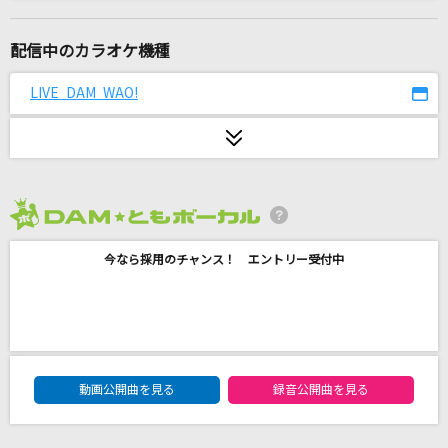
ウィッシュ～この願い～(From『ウィッシュ』/
日本語版)
配信中のカラオケ機種
生田絵梨花
LIVE DAM WAO!
天国
Mrs. GREEN APPLE
盛れ！ミ・アモーレ
Juice=Juice
2026年8月度
Jupiter
今なら採用のチャンス！ エントリー受付中
平原綾香(ひらはらあやか)
ティーンエイジブルー
Eve
DAM★ともボーカルエントリーランキング
動画公開曲を見る
録音公開曲を見る
神経がワレタ寒い夜
PIERROT(Pierrot)