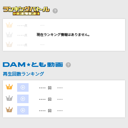
Circus Funk (feat. Chevon)
香取慎吾
----
----
1
点
MARIA
----
----
2
点
黒夢
----
----
3
点
夢をあきらめないで
岡村孝子
再生回数ランキング
[生音]ひこうき雲
松任谷由実(荒井由実)
----
1
----
回
もっと見る
----
2
----
回
----
3
----
回
DAMの新曲・ランキングなど
カラオケ最新情報をチェック！