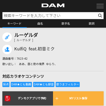
キーワード
曲名
歌手名
歌詞
ルーゲルダ
カラオケ検索
[ ルーゲルダ ]
KulfiQ feat.初音ミク
カラオケ店舗検索
選曲番号：
7623-42
ああ、昼と夜の境界 ゆらり、
カラオケリクエスト
対応カラオケコンテンツ
全国りれき
リアルタイムで歌われている曲の一覧
デンモクアプリで予約
MYリスト保存