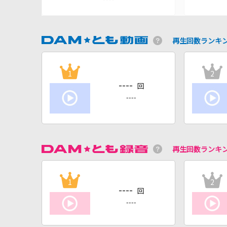
再生回数ランキ
1
2
----
回
----
再生回数ランキ
1
2
----
回
----