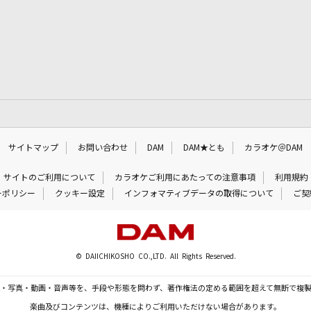
サイトマップ
お問い合わせ
DAM
DAM★とも
カラオケ＠DAM
サイトのご利用について
カラオケご利用にあたっての注意事項
利用規約
ーポリシー
クッキー設定
インフォマティブデータの取得について
ご契
© DAIICHIKOSHO CO.,LTD. All Rights Reserved.
・写真・動画・音声等を、手段や形態を問わず、著作権法の定める範囲を超えて無断で複
楽曲及びコンテンツは、機種によりご利用いただけない場合があります。