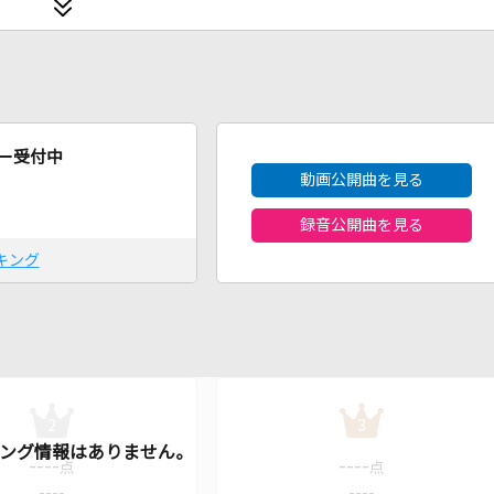
2026年8月度
ー受付中
動画公開曲を見る
録音公開曲を見る
キング
2
3
----
----
点
点
----
----