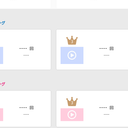
ング
3
----
----
回
回
----
----
ング
3
----
----
回
回
----
----