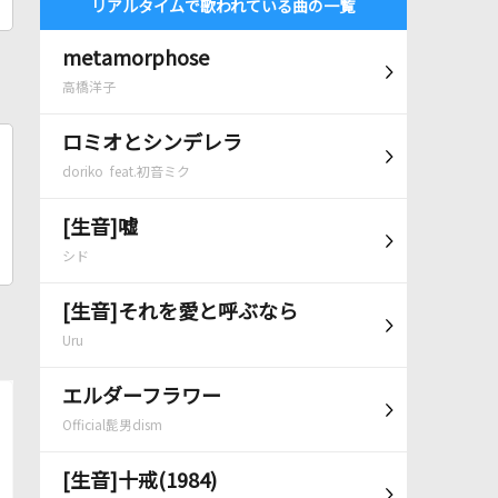
リアルタイムで歌われている曲の一覧
metamorphose
高橋洋子
ロミオとシンデレラ
doriko feat.初音ミク
[生音]嘘
シド
[生音]それを愛と呼ぶなら
Uru
エルダーフラワー
Official髭男dism
[生音]十戒(1984)