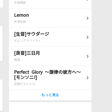
中森明菜
Lemon
米津玄師
[生音]サウダージ
ポルノグラフィティ
[良音]三日月
絢香
Perfect Glory ～旋律の彼方へ～
[モンソニ!]
背徳ピストルズ
もっと見る