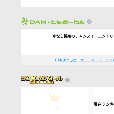
今なら採用のチャンス！ エントリ
DAM★ともボーカルエントリーラン
1
----
点
----