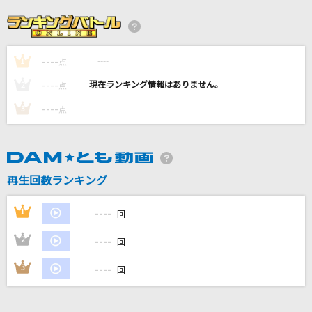
only my railgun
fripSide
----
----
1
点
花火大会
----
----
2
点
ACE COLLECTION
----
----
3
点
怪獣
サカナクション
再生回数ランキング
糸
中島みゆき
----
1
----
回
もっと見る
----
2
----
回
----
3
----
回
DAMの新曲・ランキングなど
カラオケ最新情報をチェック！