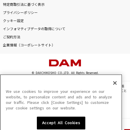
特定商取引法に基づく表示
プライバシーポリシー
クッキー設定
インフォマティブデータの取得について
ご契約方法
企業情報（コーポレートサイト）
© DAIICHIKOSHO CO.,LTD. All Rights Reserved.
このサイトに掲載されている一切の文章・画像・写真・動画・音声等を、手段や形態
を問わず、著作権法の定める範囲を超えて無断で複製、転載、ファイル化などすること
We use cookies to improve your experience on our
を禁じます。
website, to personalize content and ads and to analyze
our traffic. Please click [Cookie Settings] to customize
楽曲及びコンテンツは、機種によりご利用いただけない場合があります。
your cookie settings on our website.
楽曲及びコンテンツの配信日、配信内容が変更になる場合があります。
楽曲によりMYリスト保存ができない場合があります。
Accept All Cookies
JASRAC許諾番号
6602250213Y31015 6602250112Y38026 6602250240Y31015