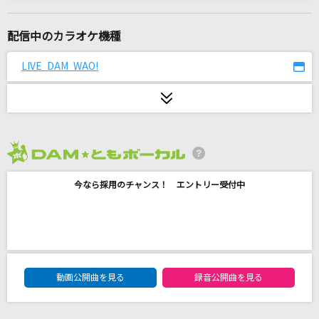
A Whole New World (Aladdin) [ホール・ニュ
ー・ワールド]
配信中のカラオケ機種
Brad Kane & Lea Salonga
LIVE DAM WAO!
隣で
マルシィ
スーパーガール
あいみょん
2026年8月度
勝って泣こうゼッ!(アニメオープニングVer.)
今なら採用のチャンス！ エントリー受付中
T-Pistonz+KMC
[生音]ジョジョ～その血の運命～
富永TOMMY弘明
DAM★ともボーカルエントリーランキング
動画公開曲を見る
録音公開曲を見る
ツキアカリのミチシルベ
ステレオポニー