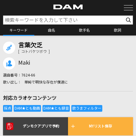
キーワード
曲名
歌手名
歌詞
言葉欠乏
カラオケ検索
[ コトバケツボウ ]
Maki
カラオケ店舗検索
選曲番号：
7624-66
単純で明快な存在が僕達に
カラオケリクエスト
対応カラオケコンテンツ
全国りれき
リアルタイムで歌われている曲の一覧
デンモクアプリで予約
MYリスト保存