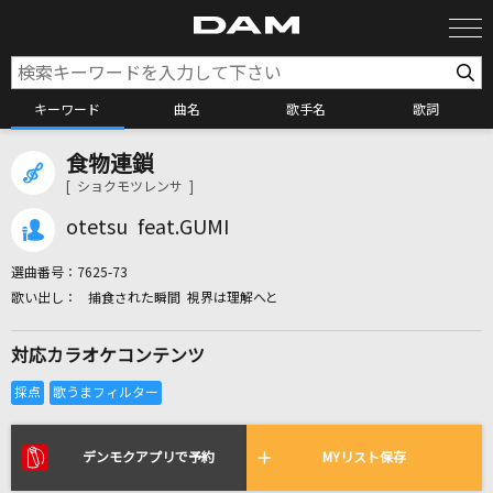
キーワード
曲名
歌手名
歌詞
食物連鎖
カラオケ検索
[ ショクモツレンサ ]
otetsu feat.GUMI
カラオケ店舗検索
選曲番号：
7625-73
捕食された瞬間 視界は理解へと
カラオケリクエスト
対応カラオケコンテンツ
全国りれき
リアルタイムで歌われている曲の一覧
デンモクアプリで予約
MYリスト保存