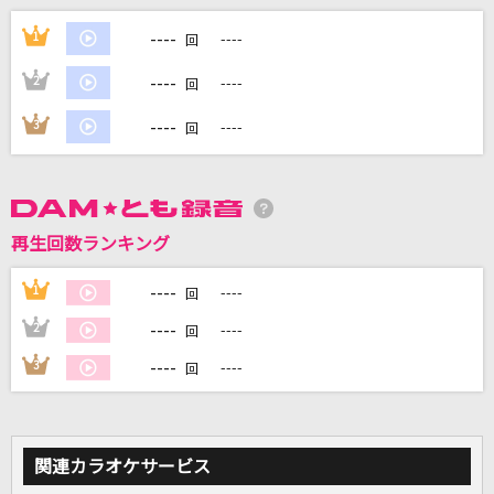
アイノウタ
----
1
----
回
Tani Yuuki
----
2
----
回
[生音]明日への手紙
----
3
----
回
手嶌 葵
[生音]名前を呼ぶよ
SUPER BEAVER
再生回数ランキング
ラブソング
----
1
----
回
マルシィ
----
2
----
回
もっと見る
----
3
----
回
DAMの新曲・ランキングなど
カラオケ最新情報をチェック！
関連カラオケサービス