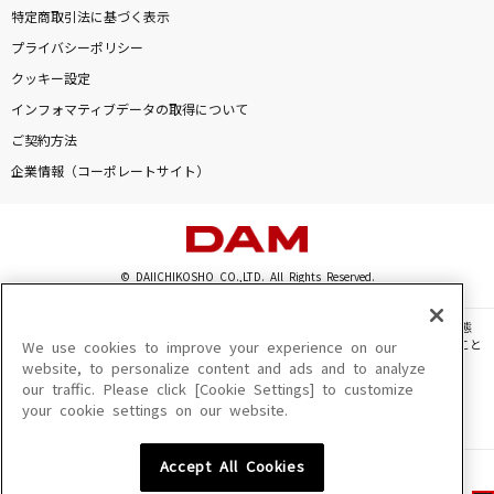
特定商取引法に基づく表示
プライバシーポリシー
クッキー設定
インフォマティブデータの取得について
ご契約方法
企業情報（コーポレートサイト）
© DAIICHIKOSHO CO.,LTD. All Rights Reserved.
このサイトに掲載されている一切の文章・画像・写真・動画・音声等を、手段や形態
を問わず、著作権法の定める範囲を超えて無断で複製、転載、ファイル化などすること
We use cookies to improve your experience on our
を禁じます。
website, to personalize content and ads and to analyze
our traffic. Please click [Cookie Settings] to customize
楽曲及びコンテンツは、機種によりご利用いただけない場合があります。
your cookie settings on our website.
楽曲及びコンテンツの配信日、配信内容が変更になる場合があります。
楽曲によりMYリスト保存ができない場合があります。
Accept All Cookies
JASRAC許諾番号
6602250213Y31015 6602250112Y38026 6602250240Y31015