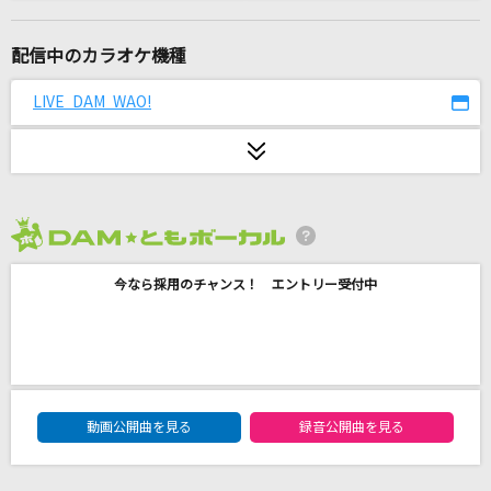
まちぶせ
石川ひとみ
配信中のカラオケ機種
FIRE!!
LIVE DAM WAO!
和田光司
夜の踊り子
サカナクション
2026年8月度
ベスト
今なら採用のチャンス！ エントリー受付中
back numberメドレー
DARMA GRAND PRIX
ヨルシカ
DAM★ともボーカルエントリーランキング
CLOUDY HEART(GIGS at BUDOKAN BEAT EM
動画公開曲を見る
録音公開曲を見る
OTION ROCK'N ROLL CIRCUS TOUR)
BOOWY