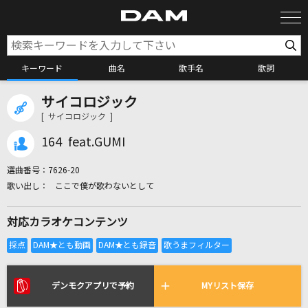
キーワード
曲名
歌手名
歌詞
サイコロジック
カラオケ検索
[ サイコロジック ]
164 feat.GUMI
カラオケ店舗検索
選曲番号：
7626-20
ここで僕が歌わないとして
カラオケリクエスト
対応カラオケコンテンツ
全国りれき
リアルタイムで歌われている曲の一覧
デンモクアプリで予約
MYリスト保存