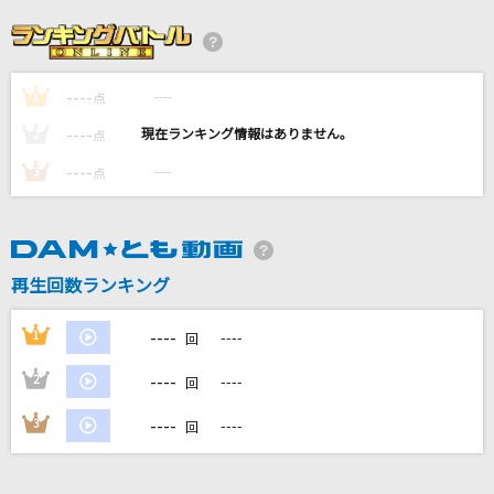
「熱き星たちよ」横浜DeNAベイスターズ球団歌
ザ・ベイスターズ
----
----
1
点
ワールドエンドガールフレンド
----
----
2
点
RADWIMPS
----
----
3
点
Love Me Madly
Lienel
再生回数ランキング
Deep down
Aimer(エメ)
----
1
----
回
もっと見る
----
2
----
回
----
3
----
回
DAMの新曲・ランキングなど
カラオケ最新情報をチェック！