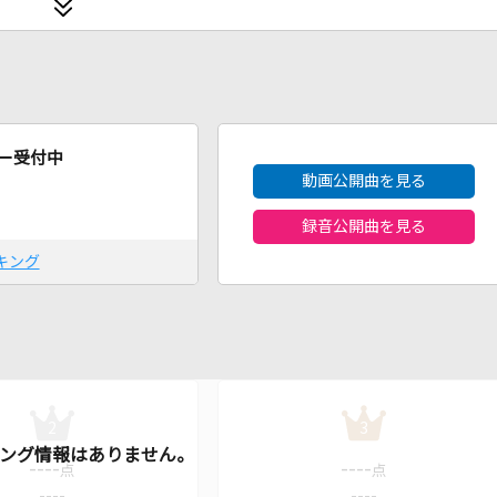
2026年8月度
ー受付中
動画公開曲を見る
録音公開曲を見る
キング
2
3
----
----
点
点
----
----