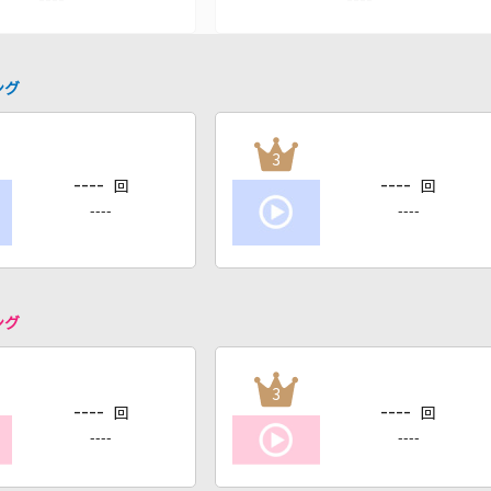
ング
3
----
----
回
回
----
----
ング
3
----
----
回
回
----
----