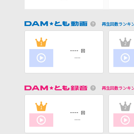
再生回数ランキ
1
2
----
回
----
再生回数ランキ
1
2
----
回
----