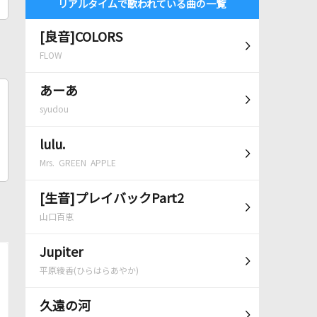
リアルタイムで歌われている曲の一覧
[良音]COLORS
FLOW
あーあ
syudou
lulu.
Mrs. GREEN APPLE
[生音]プレイバックPart2
山口百恵
Jupiter
平原綾香(ひらはらあやか)
久遠の河