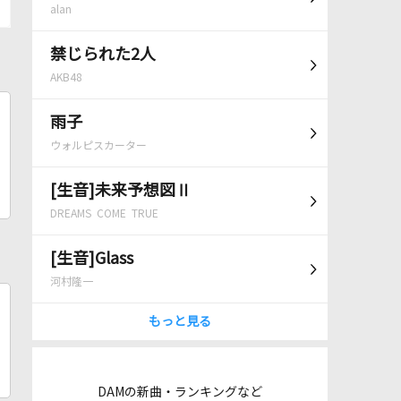
alan
禁じられた2人
AKB48
雨子
ウォルピスカーター
[生音]未来予想図Ⅱ
DREAMS COME TRUE
[生音]Glass
河村隆一
もっと見る
DAMの新曲・ランキングなど