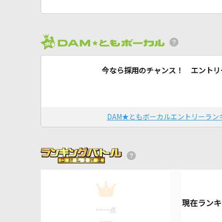
今なら採用のチャンス！ エントリ
DAM★ともボーカルエントリーラン
1
----
点
----