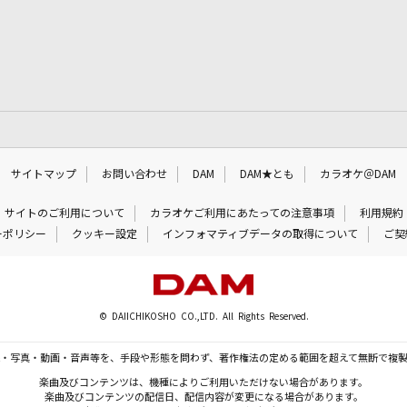
サイトマップ
お問い合わせ
DAM
DAM★とも
カラオケ＠DAM
サイトのご利用について
カラオケご利用にあたっての注意事項
利用規約
ーポリシー
クッキー設定
インフォマティブデータの取得について
ご契
© DAIICHIKOSHO CO.,LTD. All Rights Reserved.
・写真・動画・音声等を、手段や形態を問わず、著作権法の定める範囲を超えて無断で複
楽曲及びコンテンツは、機種によりご利用いただけない場合があります。
楽曲及びコンテンツの配信日、配信内容が変更になる場合があります。