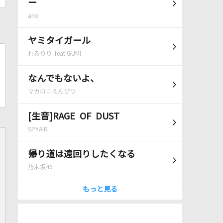
ー
ano
ヤミタイガール
れるりり feat.GUMI
なんでもないよ、
マカロニえんぴつ
[生音]RAGE OF DUST
SPYAIR
帰り道は遠回りしたくなる
乃木坂46
もっと見る