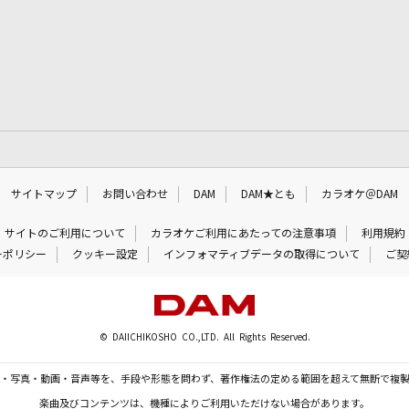
サイトマップ
お問い合わせ
DAM
DAM★とも
カラオケ＠DAM
サイトのご利用について
カラオケご利用にあたっての注意事項
利用規約
ーポリシー
クッキー設定
インフォマティブデータの取得について
ご契
© DAIICHIKOSHO CO.,LTD. All Rights Reserved.
・写真・動画・音声等を、手段や形態を問わず、著作権法の定める範囲を超えて無断で複
楽曲及びコンテンツは、機種によりご利用いただけない場合があります。