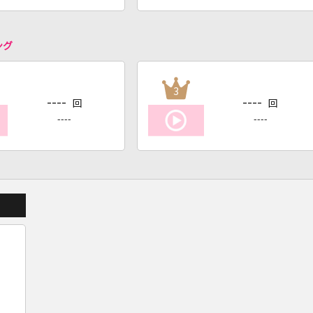
ング
3
----
----
回
回
----
----