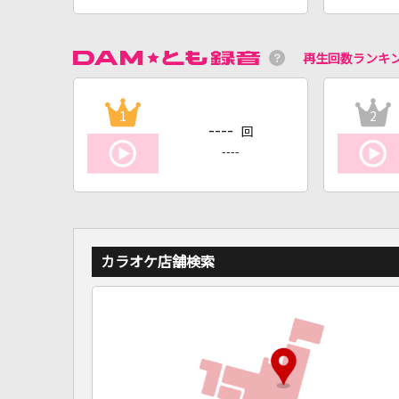
再生回数ランキ
1
2
----
回
----
カラオケ店舗検索