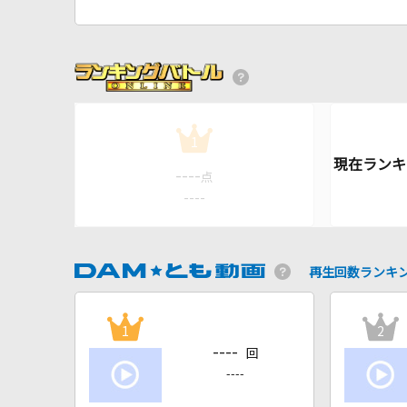
1
----
点
----
再生回数ランキ
1
2
----
回
----