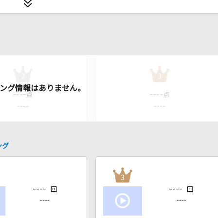
2
3
----
----
点
点
----
----
ング
3
----
----
回
回
----
----