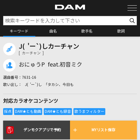
キーワード
曲名
歌手名
歌詞
J( 'ー`)しカーチャン
カラオケ検索
[ カーチャン ]
おにゅうP feat.初音ミク
カラオケ店舗検索
選曲番号：
7631-16
J( 'ー`)し 「タカシ、今日も
カラオケリクエスト
対応カラオケコンテンツ
全国りれき
リアルタイムで歌われている曲の一覧
デンモクアプリで予約
MYリスト保存