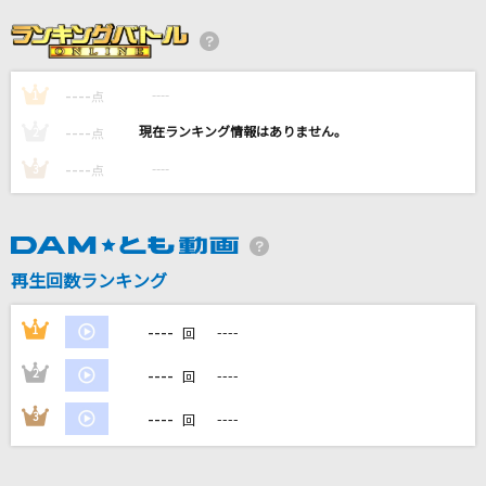
ラヴィ(Lavie)
すりぃ
----
----
1
蔵王の風
点
須賀亮雄
----
----
2
点
----
----
3
点
DREAMIN' ON
Da-iCE
A.I
再生回数ランキング
美風藍(cv.蒼井翔太)
----
1
----
回
もっと見る
----
2
----
回
DAMの新曲・ランキングなど
----
3
----
回
カラオケ最新情報をチェック！