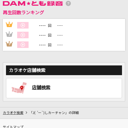
再生回数ランキング
DAMに会員登録・ログインして
カラオケをもっと楽しもう！
----
1
----
回
----
2
----
回
----
3
----
回
自宅でカラオケ歌い放題！
家族や友達と一緒に！練習にも！
カラオケ店舗検索
店舗検索
カラオケ検索
「J( 'ー`)しカーチャン」の詳細
サイトマップ