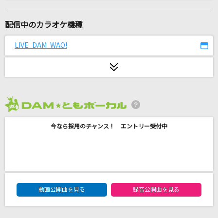
ノーダウト
Official髭男dism
配信中のカラオケ機種
小さな海
LIVE DAM WAO!
結束バンド
DEAR MY LOVER
Hey! Say! JUMP
2026年8月度
シャルル
今なら採用のチャンス！ エントリー受付中
バルーン
夢をあきらめないで
岡村孝子
DAM★ともボーカルエントリーランキング
最大公約数
動画公開曲を見る
録音公開曲を見る
SEKAI NO OWARI(世界の終わり)