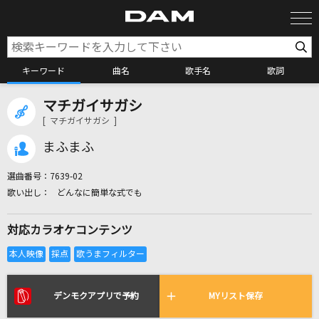
キーワード
曲名
歌手名
歌詞
マチガイサガシ
カラオケ検索
[ マチガイサガシ ]
まふまふ
カラオケ店舗検索
選曲番号：
7639-02
どんなに簡単な式でも
カラオケリクエスト
対応カラオケコンテンツ
全国りれき
リアルタイムで歌われている曲の一覧
デンモクアプリで予約
MYリスト保存