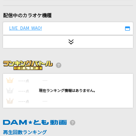
やさしさで溢れるように
JUJU
配信中のカラオケ機種
僕のかわい子ちゃん
LIVE DAM WAO!
MON7A
マリーゴールド
あいみょん
爆笑
syudou
----
----
1
点
----
----
2
点
XY&Z
----
----
3
点
サトシ(松本梨香)
ナツミ
FUNKY MONKEY BABYS
再生回数ランキング