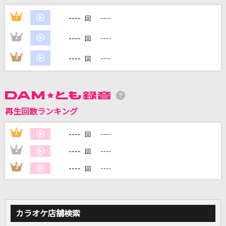
JANE DOE(ビデオクリップバージョン)
----
1
----
回
米津玄師, 宇多田ヒカル
----
2
----
回
雨あがりの夜空に
----
3
----
回
RCサクセション
優しい光
EXILE
再生回数ランキング
初恋サイダー
----
1
----
回
Buono!
----
2
----
回
もっと見る
----
3
----
回
DAMの新曲・ランキングなど
カラオケ最新情報をチェック！
カラオケ店舗検索