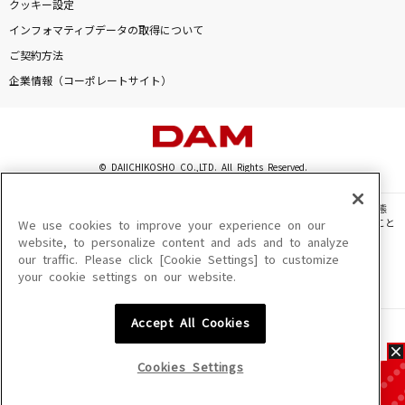
クッキー設定
インフォマティブデータの取得について
ご契約方法
企業情報（コーポレートサイト）
© DAIICHIKOSHO CO.,LTD. All Rights Reserved.
このサイトに掲載されている一切の文章・画像・写真・動画・音声等を、手段や形態
を問わず、著作権法の定める範囲を超えて無断で複製、転載、ファイル化などすること
We use cookies to improve your experience on our
を禁じます。
website, to personalize content and ads and to analyze
our traffic. Please click [Cookie Settings] to customize
楽曲及びコンテンツは、機種によりご利用いただけない場合があります。
your cookie settings on our website.
楽曲及びコンテンツの配信日、配信内容が変更になる場合があります。
楽曲によりMYリスト保存ができない場合があります。
Accept All Cookies
JASRAC許諾番号
6602250213Y31015 6602250112Y38026 6602250240Y31015
6602250241Y45122
Cookies Settings
NexTone許諾番号
ID000002945 ID000002947 ID000002937 ID000002938